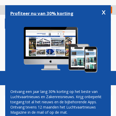
Overslaan
en
x
Digitaal Magazine
Registreer
Check in
naar
Profiteer nu van 30% korting
de
inhoud
gaan
Magazine
Podcasts
Vacatures
Toggl
naviga
Ontvang een jaar lang 30% korting op het beste van
Luchtvaartnieuws en Zakenreisnieuws. Krijg onbeperkt
toegang tot al het nieuws en de bijbehorende Apps.
SCHIPHOL VERWERKT
Ontvang tevens 12 maanden het Luchtvaartnieuws
RECORDAANTAL VAN 55
Magazine in de mail of op de mat.