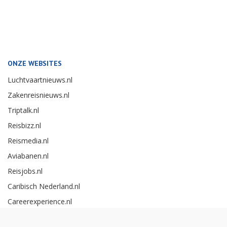
ONZE WEBSITES
Luchtvaartnieuws.nl
Zakenreisnieuws.nl
Triptalk.nl
Reisbizz.nl
Reismedia.nl
Aviabanen.nl
Reisjobs.nl
Caribisch Nederland.nl
Careerexperience.nl
Zakenreisawards.nl