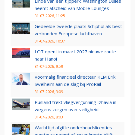
Einde van een tijdperk: Washington Dulles
neemt afscheid van Mobile Lounges
31-07-2026, 11:25
Gedeelde tweede plaats Schiphol als best
verbonden Europese luchthaven
31-07-2026, 10:37
LOT opent in maart 2027 nieuwe route
naar Hanoi
31-07-2026, 9:59
Voormalig financieel directeur KLM Erik
Swelheim aan de slag bij ProRail
31-07-2026, 9:09
Rusland trekt vliegvergunning Izhavia in
wegens zorgen over veiligheid
31-07-2026, 8:03
Wachttijd afgifte onderhoudslicenties
monteurs neemt af, maar krapte blijft