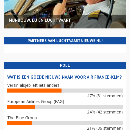
MIJNBOUW, EU EN LUCHTVAART
PARTNERS VAN LUCHTVAARTNIEUWS.NL!
POLL
WAT IS EEN GOEDE NIEUWE NAAM VOOR AIR FRANCE-KLM?
Verzin alsjeblieft iets anders
47% (81 stemmen)
European Airlines Group (EAG)
24% (42 stemmen)
The Blue Group
21% (36 stemmen)