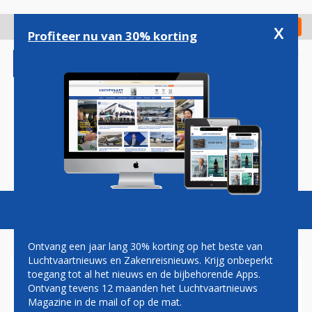
Overslaan
en
x
Digitaal Magazine
Registreer
Check in
naar
Profiteer nu van 30% korting
de
inhoud
gaan
Magazine
Podcasts
Vacatures
Toggl
naviga
Ontvang een jaar lang 30% korting op het beste van
Luchtvaartnieuws en Zakenreisnieuws. Krijg onbeperkt
toegang tot al het nieuws en de bijbehorende Apps.
SCHIPHOL-DIRECTEUR:
Ontvang tevens 12 maanden het Luchtvaartnieuws
HOUDT NEDERLAND NIET
Magazine in de mail of op de mat.