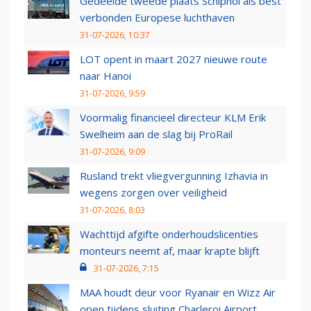
Gedeelde tweede plaats Schiphol als best
verbonden Europese luchthaven
31-07-2026, 10:37
LOT opent in maart 2027 nieuwe route
naar Hanoi
31-07-2026, 9:59
Voormalig financieel directeur KLM Erik
Swelheim aan de slag bij ProRail
31-07-2026, 9:09
Rusland trekt vliegvergunning Izhavia in
wegens zorgen over veiligheid
31-07-2026, 8:03
Wachttijd afgifte onderhoudslicenties
monteurs neemt af, maar krapte blijft
31-07-2026, 7:15
MAA houdt deur voor Ryanair en Wizz Air
open tijdens sluiting Charleroi Airport