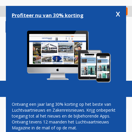
Overslaan
en
x
Digitaal Magazine
Registreer
Check in
naar
Profiteer nu van 30% korting
de
inhoud
gaan
Magazine
Podcasts
Vacatures
Toggl
naviga
Ontvang een jaar lang 30% korting op het beste van
Luchtvaartnieuws en Zakenreisnieuws. Krijg onbeperkt
toegang tot al het nieuws en de bijbehorende Apps.
SCHIPHOL-TOPMAN NIJHUIS:
Ontvang tevens 12 maanden het Luchtvaartnieuws
LELYSTAD IS NU ECHT NODIG
Magazine in de mail of op de mat.