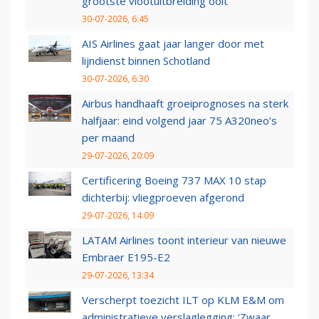
grootste vlootuitbreiding ooit
30-07-2026, 6:45
AIS Airlines gaat jaar langer door met
lijndienst binnen Schotland
30-07-2026, 6:30
Airbus handhaaft groeiprognoses na sterk
halfjaar: eind volgend jaar 75 A320neo’s
per maand
29-07-2026, 20:09
Certificering Boeing 737 MAX 10 stap
dichterbij: vliegproeven afgerond
29-07-2026, 14:09
LATAM Airlines toont interieur van nieuwe
Embraer E195-E2
29-07-2026, 13:34
Verscherpt toezicht ILT op KLM E&M om
administratieve verslaglegging: ‘Zwaar