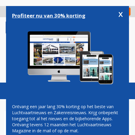
Overslaan
en
x
Digitaal Magazine
Registreer
Check in
naar
Profiteer nu van 30% korting
de
inhoud
gaan
Magazine
Podcasts
Vacatures
Toggl
naviga
Ontvang een jaar lang 30% korting op het beste van
Luchtvaartnieuws en Zakenreisnieuws. Krijg onbeperkt
toegang tot al het nieuws en de bijbehorende Apps.
INHALEN BIJ NIEUWE
Ontvang tevens 12 maanden het Luchtvaartnieuws
SECURITYCONTROLE
Magazine in de mail of op de mat.