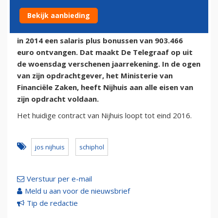
5 maart 2015 - 8:22 | Door:
onze redactie
Bekijk aanbieding
AMSTERDAM - Schiphol-directeur Jos Nijhuis heeft
in 2014 een salaris plus bonussen van 903.466
euro ontvangen. Dat maakt De Telegraaf op uit
de woensdag verschenen jaarrekening. In de ogen
van zijn opdrachtgever, het Ministerie van
Financiële Zaken, heeft Nijhuis aan alle eisen van
zijn opdracht voldaan.
Het huidige contract van Nijhuis loopt tot eind 2016.
jos nijhuis
schiphol
Verstuur per e-mail
Meld u aan voor de nieuwsbrief
Tip de redactie