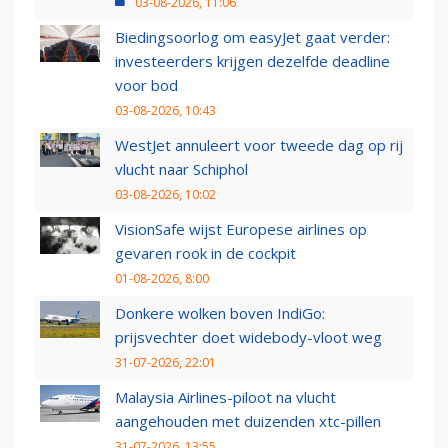
03-08-2026, 11:06
Biedingsoorlog om easyJet gaat verder:
investeerders krijgen dezelfde deadline
voor bod
03-08-2026, 10:43
WestJet annuleert voor tweede dag op rij
vlucht naar Schiphol
03-08-2026, 10:02
VisionSafe wijst Europese airlines op
gevaren rook in de cockpit
01-08-2026, 8:00
Donkere wolken boven IndiGo:
prijsvechter doet widebody-vloot weg
31-07-2026, 22:01
Malaysia Airlines-piloot na vlucht
aangehouden met duizenden xtc-pillen
31-07-2026, 13:55