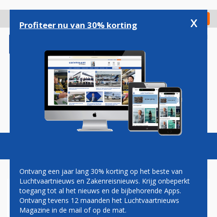
Overslaan
en
x
Digitaal Magazine
Registreer
Check in
naar
Profiteer nu van 30% korting
de
inhoud
gaan
Magazine
Podcasts
Vacatures
Toggl
naviga
Ontvang een jaar lang 30% korting op het beste van
Luchtvaartnieuws en Zakenreisnieuws. Krijg onbeperkt
toegang tot al het nieuws en de bijbehorende Apps.
SCHIPHOL-TOPMAN CASHT
Ontvang tevens 12 maanden het Luchtvaartnieuws
Magazine in de mail of op de mat.