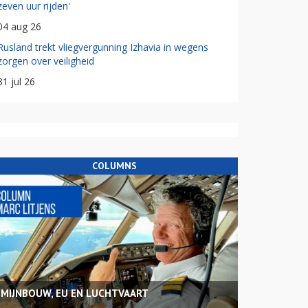
zeven uur rijden'
04 aug 26
Rusland trekt vliegvergunning Izhavia in wegens
zorgen over veiligheid
31 jul 26
COLUMNS
MIJNBOUW, EU EN LUCHTVAART