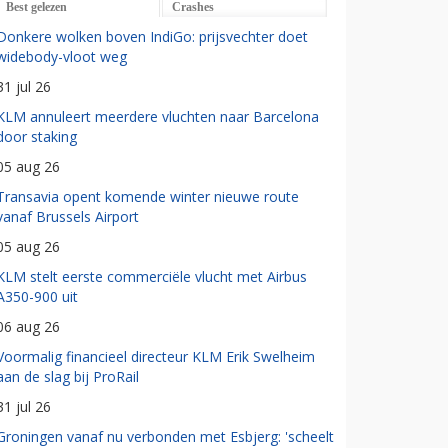
Best gelezen
Crashes
Donkere wolken boven IndiGo: prijsvechter doet
widebody-vloot weg
31 jul 26
KLM annuleert meerdere vluchten naar Barcelona
door staking
05 aug 26
Transavia opent komende winter nieuwe route
vanaf Brussels Airport
05 aug 26
KLM stelt eerste commerciële vlucht met Airbus
A350-900 uit
06 aug 26
Voormalig financieel directeur KLM Erik Swelheim
aan de slag bij ProRail
31 jul 26
Groningen vanaf nu verbonden met Esbjerg: 'scheelt