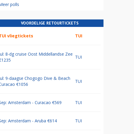
Meer polls
VOORDELIGE RETOURTICKETS
TUI vliegtickets
TUI
Jul: 8-dg cruise Oost Middellandse Zee
TUI
€1235
Jul: 9-daagse Chogogo Dive & Beach
TUI
Curacao €1056
Sep: Amsterdam - Curacao €569
TUI
Sep: Amsterdam - Aruba €614
TUI