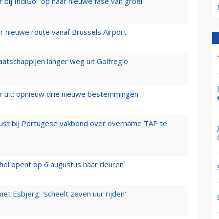
 bij IndiGo: 'op naar nieuwe fase van groei'
 nieuwe route vanaf Brussels Airport
aatschappijen langer weg uit Golfregio
er uit: opnieuw drie nieuwe bestemmingen
rust bij Portugese vakbond over overname TAP te
hol opent op 6 augustus haar deuren
t Esbjerg: 'scheelt zeven uur rijden'