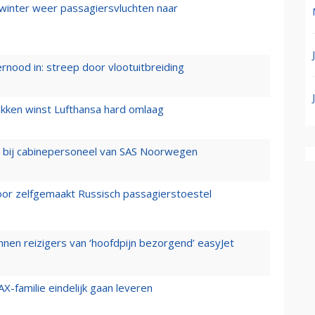
 winter weer passagiersvluchten naar
ernood in: streep door vlootuitbreiding
ukken winst Lufthansa hard omlaag
 bij cabinepersoneel van SAS Noorwegen
voor zelfgemaakt Russisch passagierstoestel
nen reizigers van ‘hoofdpijn bezorgend’ easyJet
X-familie eindelijk gaan leveren