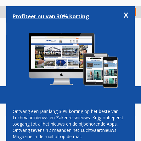
Overslaan
en
x
Digitaal Magazine
Registreer
Check in
naar
Profiteer nu van 30% korting
de
inhoud
gaan
Magazine
Podcasts
Vacatures
Toggl
naviga
Ontvang een jaar lang 30% korting op het beste van
Luchtvaartnieuws en Zakenreisnieuws. Krijg onbeperkt
toegang tot al het nieuws en de bijbehorende Apps.
KRITIEK DIJSSELBLOEM OP
Ontvang tevens 12 maanden het Luchtvaartnieuws
BONUS SCHIPHOL-TOPMAN
Magazine in de mail of op de mat.