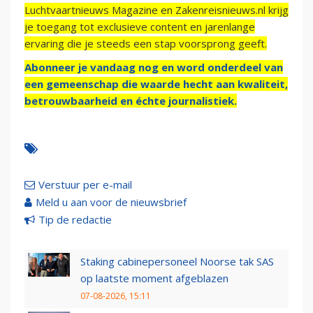
Luchtvaartnieuws Magazine en Zakenreisnieuws.nl krijg
je toegang tot exclusieve content en jarenlange
ervaring die je steeds een stap voorsprong geeft.
Abonneer je vandaag nog en word onderdeel van
een gemeenschap die waarde hecht aan kwaliteit,
betrouwbaarheid en échte journalistiek.
Verstuur per e-mail
Meld u aan voor de nieuwsbrief
Tip de redactie
Staking cabinepersoneel Noorse tak SAS
op laatste moment afgeblazen
07-08-2026, 15:11