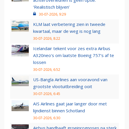
achteroverleunen is geen optie:
‘Realistisch blijven’
30-07-2026, 9:29
KLM laat verbetering zien in tweede
kwartaal, maar de weg is nog lang
30-07-2026, 8:22
Icelandair tekent voor zes extra Airbus
A320neo's om laatste Boeing 757's af te
lossen
30-07-2026, 6:52
US-Bangla Airlines aan vooravond van
grootste vlootuitbreiding ooit
30-07-2026, 6:45
AIS Airlines gaat jaar langer door met
lijndienst binnen Schotland
30-07-2026, 6:30
Airbus handhaaft groeiprognoses na sterk