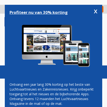
Overslaan
en
x
Digitaal Magazine
Registreer
Check in
naar
Profiteer nu van 30% korting
de
inhoud
gaan
Magazine
Podcasts
Vacatures
Toggl
naviga
Ontvang een jaar lang 30% korting op het beste van
Luchtvaartnieuws en Zakenreisnieuws. Krijg onbeperkt
toegang tot al het nieuws en de bijbehorende Apps.
KLM SCHRAPT MEER DAN 30
Ontvang tevens 12 maanden het Luchtvaartnieuws
VLUCHTEN OP SCHIPHOL OM
Magazine in de mail of op de mat.