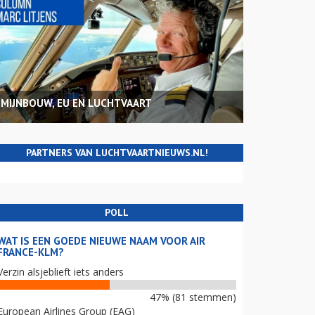
MIJNBOUW, EU EN LUCHTVAART
PARTNERS VAN LUCHTVAARTNIEUWS.NL!
POLL
WAT IS EEN GOEDE NIEUWE NAAM VOOR AIR
FRANCE-KLM?
Verzin alsjeblieft iets anders
47% (81 stemmen)
European Airlines Group (EAG)