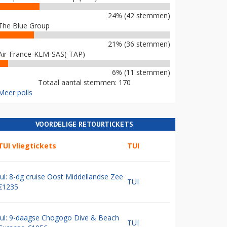
24% (42 stemmen)
The Blue Group
21% (36 stemmen)
Air-France-KLM-SAS(-TAP)
6% (11 stemmen)
Totaal aantal stemmen: 170
Meer polls
VOORDELIGE RETOURTICKETS
TUI vliegtickets
TUI
Jul: 8-dg cruise Oost Middellandse Zee
TUI
€1235
Jul: 9-daagse Chogogo Dive & Beach
TUI