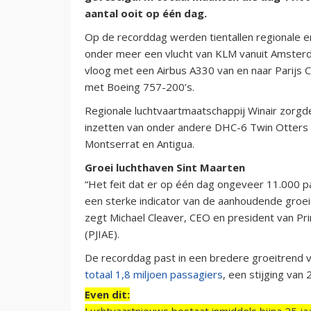
aantal ooit op één dag.
Op de recorddag werden tientallen regionale en
onder meer een vlucht van KLM vanuit Amsterd
vloog met een Airbus A330 van en naar Parijs C
met Boeing 757-200’s.
Regionale luchtvaartmaatschappij Winair zorg
inzetten van onder andere DHC-6 Twin Otters 
Montserrat en Antigua.
Groei luchthaven Sint Maarten
“Het feit dat er op één dag ongeveer 11.000 p
een sterke indicator van de aanhoudende groei
zegt Michael Cleaver, CEO en president van Pri
(PJIAE).
De recorddag past in een bredere groeitrend v
totaal 1,8 miljoen passagiers
, een stijging van
Even dit:
Luchtvaartnieuws bestaat inmiddels bijna 25 jaa