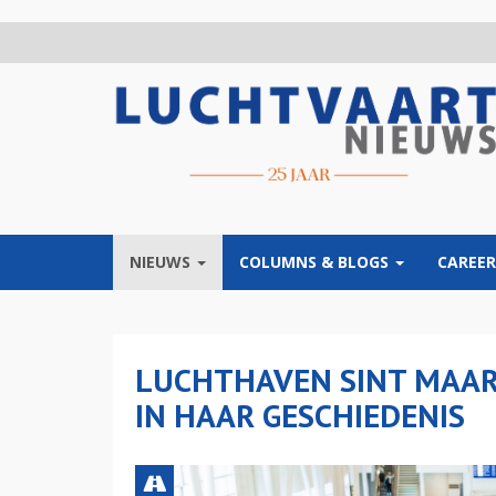
Overslaan
en
naar
de
inhoud
gaan
NIEUWS
COLUMNS & BLOGS
CAREER
LUCHTHAVEN SINT MAAR
IN HAAR GESCHIEDENIS