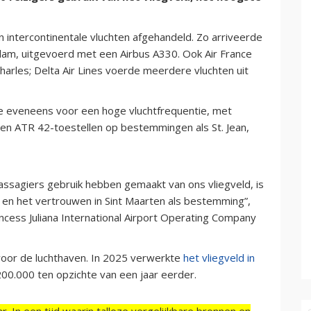
 intercontinentale vluchten afgehandeld. Zo arriveerde
am, uitgevoerd met een Airbus A330. Ook Air France
harles; Delta Air Lines voerde meerdere vluchten uit
de eveneens voor een hoge vluchtfrequentie, met
en ATR 42-toestellen op bestemmingen als St. Jean,
assagiers gebruik hebben gemaakt van ons vliegveld, is
 en het vertrouwen in Sint Maarten als bestemming”,
ncess Juliana International Airport Operating Company
oor de luchthaven. In 2025 verwerkte
het vliegveld in
 200.000 ten opzichte van een jaar eerder.
r. In een tijd waarin talloze vergelijkbare bronnen en