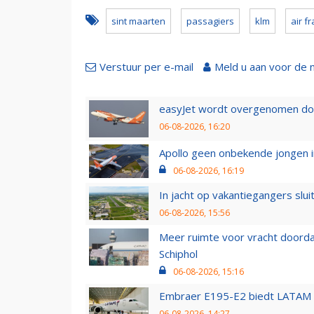
sint maarten
passagiers
klm
air f
Verstuur per e-mail
Meld u aan voor de 
easyJet wordt overgenomen door
06-08-2026, 16:20
Apollo geen onbekende jongen i
06-08-2026, 16:19
In jacht op vakantiegangers slui
06-08-2026, 15:56
Meer ruimte voor vracht doorda
Schiphol
06-08-2026, 15:16
Embraer E195-E2 biedt LATAM k
06-08-2026, 14:27