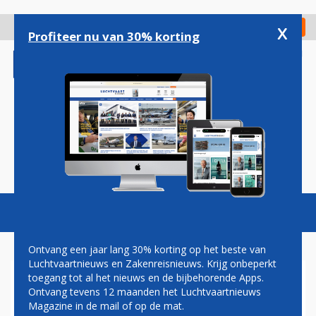
Overslaan
en
x
Digitaal Magazine
Registreer
Check in
naar
Profiteer nu van 30% korting
de
inhoud
gaan
Magazine
Podcasts
Vacatures
Toggl
naviga
Ontvang een jaar lang 30% korting op het beste van
Luchtvaartnieuws en Zakenreisnieuws. Krijg onbeperkt
toegang tot al het nieuws en de bijbehorende Apps.
MEER CARGO ACTIVITEITEN
Ontvang tevens 12 maanden het Luchtvaartnieuws
OP GRONINGEN AIRPORT
Magazine in de mail of op de mat.