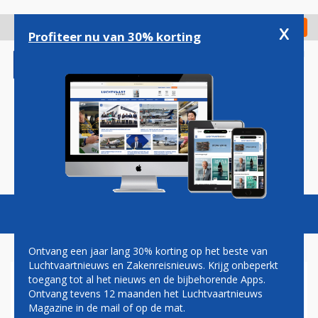
Overslaan
en
x
Digitaal Magazine
Registreer
Check in
naar
Profiteer nu van 30% korting
de
inhoud
gaan
Magazine
Podcasts
Vacatures
Toggl
naviga
Ontvang een jaar lang 30% korting op het beste van
Luchtvaartnieuws en Zakenreisnieuws. Krijg onbeperkt
toegang tot al het nieuws en de bijbehorende Apps.
MEER CARGO ACTIVITEITEN
Ontvang tevens 12 maanden het Luchtvaartnieuws
OP GRONINGEN AIRPORT
Magazine in de mail of op de mat.