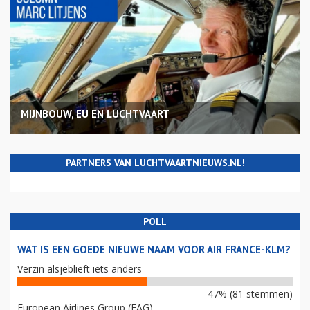
MIJNBOUW, EU EN LUCHTVAART
PARTNERS VAN LUCHTVAARTNIEUWS.NL!
POLL
WAT IS EEN GOEDE NIEUWE NAAM VOOR AIR FRANCE-KLM?
Verzin alsjeblieft iets anders
47% (81 stemmen)
European Airlines Group (EAG)