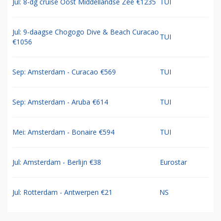
Jul: 8-dg cruise Oost Middellandse Zee €1235
TUI
Jul: 9-daagse Chogogo Dive & Beach Curacao
TUI
€1056
Sep: Amsterdam - Curacao €569
TUI
Sep: Amsterdam - Aruba €614
TUI
Mei: Amsterdam - Bonaire €594
TUI
Jul: Amsterdam - Berlijn €38
Eurostar
Jul: Rotterdam - Antwerpen €21
NS