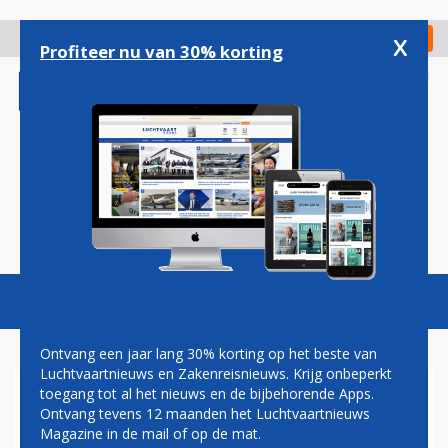
Overslaan
en
x
Digitaal Magazine
Registreer
Check in
naar
Profiteer nu van 30% korting
de
inhoud
gaan
Magazine
Podcasts
Vacatures
Toggl
naviga
Ontvang een jaar lang 30% korting op het beste van
Luchtvaartnieuws en Zakenreisnieuws. Krijg onbeperkt
toegang tot al het nieuws en de bijbehorende Apps.
MEER PASSAGIERS VOOR
Ontvang tevens 12 maanden het Luchtvaartnieuws
LUCHTHAVENS IN CARIBISCH
Magazine in de mail of op de mat.