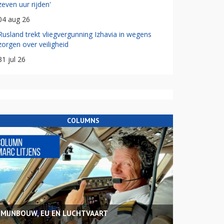
zeven uur rijden'
04 aug 26
Rusland trekt vliegvergunning Izhavia in wegens
zorgen over veiligheid
31 jul 26
COLUMNS
MIJNBOUW, EU EN LUCHTVAART