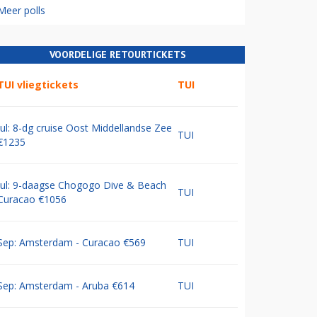
Meer polls
VOORDELIGE RETOURTICKETS
TUI vliegtickets
TUI
Jul: 8-dg cruise Oost Middellandse Zee
TUI
€1235
Jul: 9-daagse Chogogo Dive & Beach
TUI
Curacao €1056
Sep: Amsterdam - Curacao €569
TUI
Sep: Amsterdam - Aruba €614
TUI