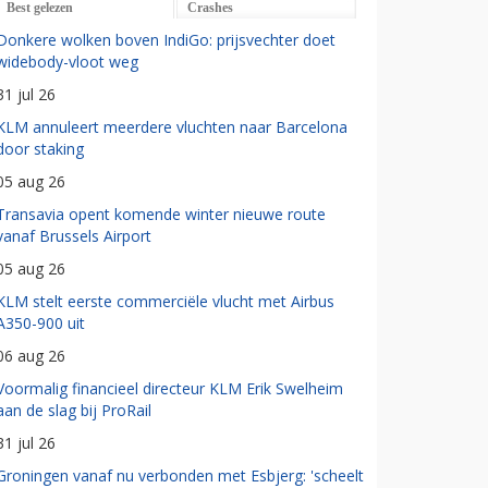
Best gelezen
Crashes
Donkere wolken boven IndiGo: prijsvechter doet
widebody-vloot weg
31 jul 26
KLM annuleert meerdere vluchten naar Barcelona
door staking
05 aug 26
Transavia opent komende winter nieuwe route
vanaf Brussels Airport
05 aug 26
KLM stelt eerste commerciële vlucht met Airbus
A350-900 uit
06 aug 26
Voormalig financieel directeur KLM Erik Swelheim
aan de slag bij ProRail
31 jul 26
Groningen vanaf nu verbonden met Esbjerg: 'scheelt