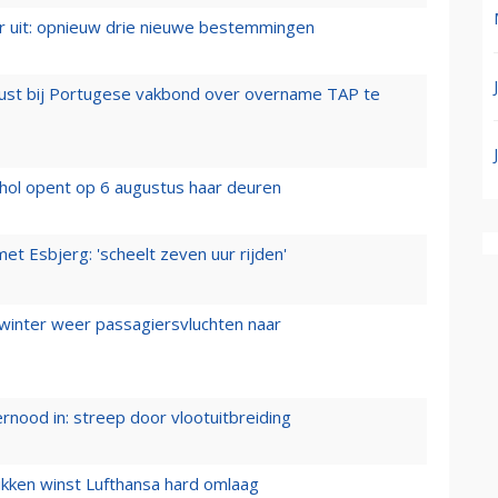
er uit: opnieuw drie nieuwe bestemmingen
rust bij Portugese vakbond over overname TAP te
hol opent op 6 augustus haar deuren
t Esbjerg: 'scheelt zeven uur rijden'
 winter weer passagiersvluchten naar
ernood in: streep door vlootuitbreiding
ukken winst Lufthansa hard omlaag