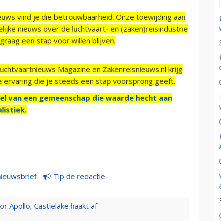
ieuws vind je die betrouwbaarheid. Onze toewijding aan
ijke nieuws over de luchtvaart- en (zaken)reisindustrie
raag een stap voor willen blijven.
Luchtvaartnieuws Magazine en Zakenreisnieuws.nl krijg
e ervaring die je steeds een stap voorsprong geeft.
el van een gemeenschap die waarde hecht aan
listiek.
nieuwsbrief
Tip de redactie
 Apollo, Castlelake haakt af