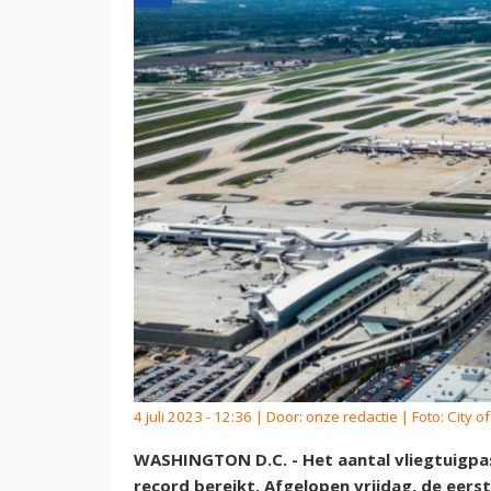
4 juli 2023 - 12:36 | Door:
onze redactie
| Foto: City of
WASHINGTON D.C. - Het aantal vliegtuigpas
record bereikt. Afgelopen vrijdag, de eers