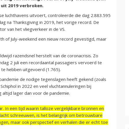
 uit 2019 verbroken.
se luchthavens uitvoert, controleerde die dag 2.883.595
dag na Thanksgiving in 2019, het vorige record. De
tor van het vliegverkeer in de VS.
rth of July-weekend een nieuw record gevestigd, maar
ldwijd razendsnel herstelt van de coronacrisis. Zo
dag 2 juli een recordaantal passagiers vervoerd te
 te hebben uitgevoerd (1.765).
 pandemie de nodige tegenslagen heeft gekend (zoals
Schiphol in 2022 en veel vluchtannuleringen bij
g altijd lager dan voor de pandemie.
r. In een tijd waarin talloze vergelijkbare bronnen en
acht schreeuwen, is het belangrijk om betrouwbare
ngen, maar ook perspectief en verhalen die er echt toe