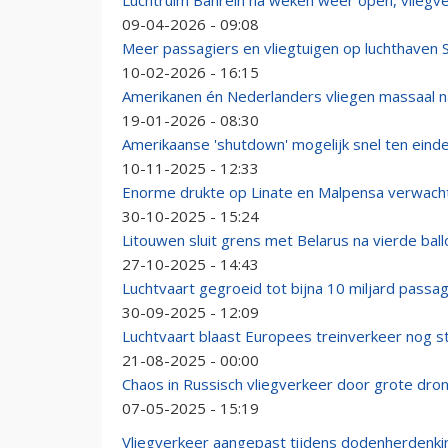
Luchtruim Bahrein na weken weer open, vliegv
09-04-2026 - 09:08
Meer passagiers en vliegtuigen op luchthaven 
10-02-2026 - 16:15
Amerikanen én Nederlanders vliegen massaal n
19-01-2026 - 08:30
Amerikaanse 'shutdown' mogelijk snel ten eind
10-11-2025 - 12:33
Enorme drukte op Linate en Malpensa verwacht
30-10-2025 - 15:24
Litouwen sluit grens met Belarus na vierde ballo
27-10-2025 - 14:43
Luchtvaart gegroeid tot bijna 10 miljard passagi
30-09-2025 - 12:09
Luchtvaart blaast Europees treinverkeer nog
21-08-2025 - 00:00
Chaos in Russisch vliegverkeer door grote dro
07-05-2025 - 15:19
Vliegverkeer aangepast tijdens dodenherdenki