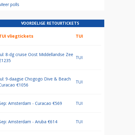
Meer polls
VOORDELIGE RETOURTICKETS
TUI vliegtickets
TUI
Jul: 8-dg cruise Oost Middellandse Zee
TUI
€1235
Jul: 9-daagse Chogogo Dive & Beach
TUI
Curacao €1056
Sep: Amsterdam - Curacao €569
TUI
Sep: Amsterdam - Aruba €614
TUI