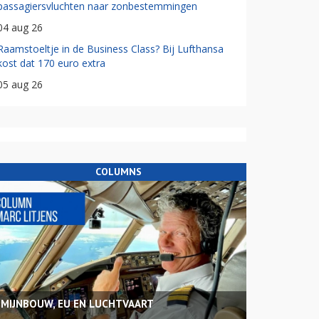
passagiersvluchten naar zonbestemmingen
04 aug 26
Raamstoeltje in de Business Class? Bij Lufthansa
kost dat 170 euro extra
05 aug 26
COLUMNS
MIJNBOUW, EU EN LUCHTVAART