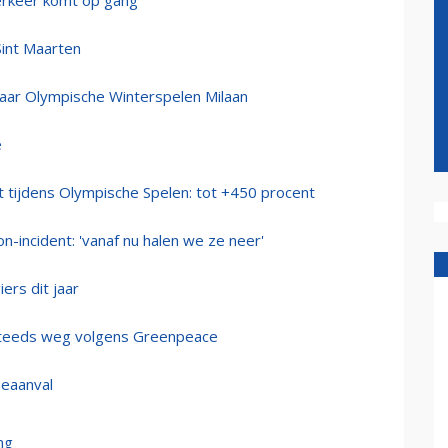
erkeer komt op gang
Sint Maarten
aar Olympische Winterspelen Milaan
e
 tijdens Olympische Spelen: tot +450 procent
n-incident: 'vanaf nu halen we ze neer'
ers dit jaar
 steeds weg volgens Greenpeace
neaanval
ng