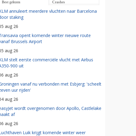
Best gelezen
Crashes
KLM annuleert meerdere vluchten naar Barcelona
door staking
05 aug 26
Transavia opent komende winter nieuwe route
vanaf Brussels Airport
05 aug 26
KLM stelt eerste commerciële vlucht met Airbus
A350-900 uit
06 aug 26
Groningen vanaf nu verbonden met Esbjerg: 'scheelt
zeven uur rijden'
04 aug 26
easyJet wordt overgenomen door Apollo, Castlelake
haakt af
06 aug 26
Luchthaven Luik krijgt komende winter weer