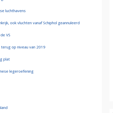
tse luchthavens
nkrijk, ook vluchten vanaf Schiphol geannuleerd
 de VS
5 terug op niveau van 2019
g plat
inese legeroefening
nland