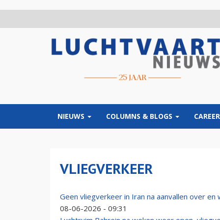
Overslaan
en
naar
de
inhoud
gaan
NIEUWS
COLUMNS & BLOGS
CAREER
VLIEGVERKEER
Geen vliegverkeer in Iran na aanvallen over en
08-06-2026 - 09:31