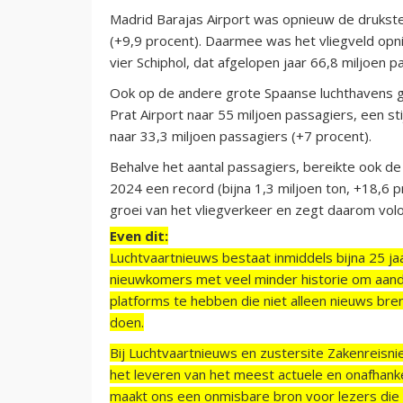
Madrid Barajas Airport was opnieuw de drukste
(+9,9 procent). Daarmee was het vliegveld opn
vier Schiphol, dat afgelopen jaar 66,8 miljoen p
Ook op de andere grote Spaanse luchthavens gro
Prat Airport naar 55 miljoen passagiers, een st
naar 33,3 miljoen passagiers (+7 procent).
Behalve het aantal passagiers, bereikte ook de
2024 een record (bijna 1,3 miljoen ton, +18,6
groei van het vliegverkeer en zegt daarom volop
Even dit:
Luchtvaartnieuws bestaat inmiddels bijna 25 jaa
nieuwkomers met veel minder historie om aand
platforms te hebben die niet alleen nieuws bre
doen.
Bij Luchtvaartnieuws en zustersite Zakenreisn
het leveren van het meest actuele en onafhankel
maakt ons een onmisbare bron voor lezers die g