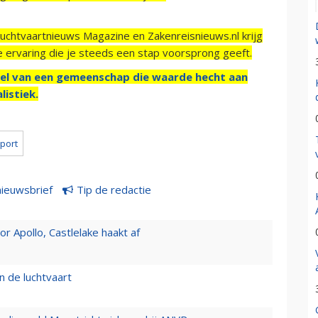
Luchtvaartnieuws Magazine en Zakenreisnieuws.nl krijg
e ervaring die je steeds een stap voorsprong geeft.
el van een gemeenschap die waarde hecht aan
listiek.
rport
nieuwsbrief
Tip de redactie
 Apollo, Castlelake haakt af
n de luchtvaart