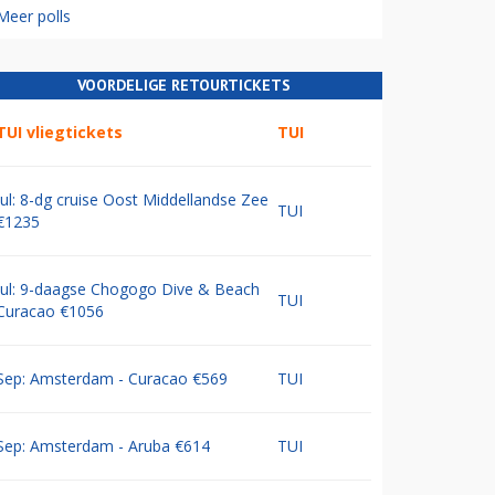
Meer polls
VOORDELIGE RETOURTICKETS
TUI vliegtickets
TUI
Jul: 8-dg cruise Oost Middellandse Zee
TUI
€1235
Jul: 9-daagse Chogogo Dive & Beach
TUI
Curacao €1056
Sep: Amsterdam - Curacao €569
TUI
Sep: Amsterdam - Aruba €614
TUI