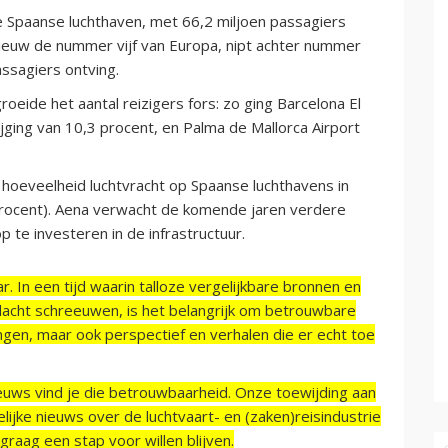
 Spaanse luchthaven, met 66,2 miljoen passagiers
ieuw de nummer vijf van Europa, nipt achter nummer
assagiers ontving.
eide het aantal reizigers fors: zo ging Barcelona El
ijging van 10,3 procent, en Palma de Mallorca Airport
 hoeveelheid luchtvracht op Spaanse luchthavens in
 procent). Aena verwacht de komende jaren verdere
 te investeren in de infrastructuur.
r. In een tijd waarin talloze vergelijkbare bronnen en
acht schreeuwen, is het belangrijk om betrouwbare
ngen, maar ook perspectief en verhalen die er echt toe
ieuws vind je die betrouwbaarheid. Onze toewijding aan
ijke nieuws over de luchtvaart- en (zaken)reisindustrie
raag een stap voor willen blijven.