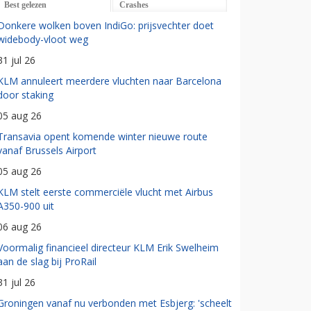
Best gelezen
Crashes
Donkere wolken boven IndiGo: prijsvechter doet
widebody-vloot weg
31 jul 26
KLM annuleert meerdere vluchten naar Barcelona
door staking
05 aug 26
Transavia opent komende winter nieuwe route
vanaf Brussels Airport
05 aug 26
KLM stelt eerste commerciële vlucht met Airbus
A350-900 uit
06 aug 26
Voormalig financieel directeur KLM Erik Swelheim
aan de slag bij ProRail
31 jul 26
Groningen vanaf nu verbonden met Esbjerg: 'scheelt