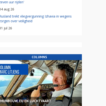
zeven uur rijden'
04 aug 26
Rusland trekt vliegvergunning Izhavia in wegens
zorgen over veiligheid
31 jul 26
COLUMNS
MIJNBOUW, EU EN LUCHTVAART