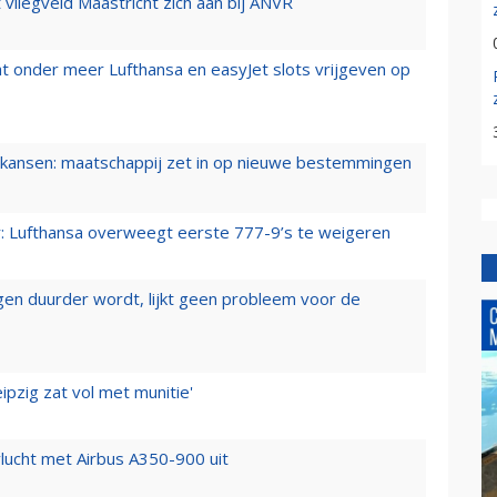
t vliegveld Maastricht zich aan bij ANVR
t onder meer Lufthansa en easyJet slots vrijgeven op
ansen: maatschappij zet in op nieuwe bestemmingen
er: Lufthansa overweegt eerste 777-9’s te weigeren
iegen duurder wordt, lijkt geen probleem voor de
ipzig zat vol met munitie'
lucht met Airbus A350-900 uit