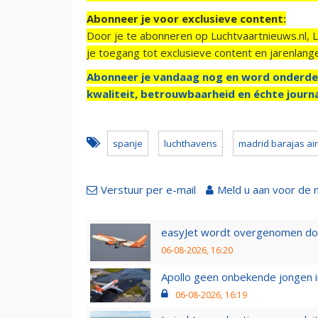
Abonneer je voor exclusieve content:
Door je te abonneren op Luchtvaartnieuws.nl, 
je toegang tot exclusieve content en jarenlang
Abonneer je vandaag nog en word onderde
kwaliteit, betrouwbaarheid en échte journa
spanje
luchthavens
madrid barajas ai
Verstuur per e-mail
Meld u aan voor de 
easyJet wordt overgenomen door
06-08-2026, 16:20
Apollo geen onbekende jongen i
06-08-2026, 16:19