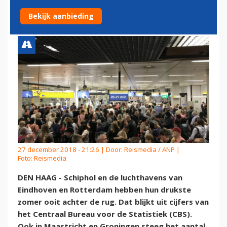
LUCHTHAVENS
Bekijk aanbieding
27 december 2018 - 21:26 | Door:
Reismedia / ANP
|
Foto: Reismedia
DEN HAAG - Schiphol en de luchthavens van
Eindhoven en Rotterdam hebben hun drukste
zomer ooit achter de rug. Dat blijkt uit cijfers van
het Centraal Bureau voor de Statistiek (CBS).
Ook in Maastricht en Groningen steeg het aantal