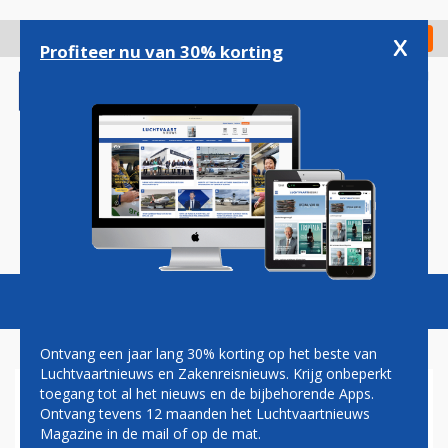
Overslaan
en
x
Digitaal Magazine
Registreer
Check in
naar
Profiteer nu van 30% korting
de
inhoud
gaan
Magazine
Podcasts
Vacatures
Toggl
naviga
Ontvang een jaar lang 30% korting op het beste van
Luchtvaartnieuws en Zakenreisnieuws. Krijg onbeperkt
toegang tot al het nieuws en de bijbehorende Apps.
RECORDZOMER VOOR
Ontvang tevens 12 maanden het Luchtvaartnieuws
NEDERLANDSE
Magazine in de mail of op de mat.