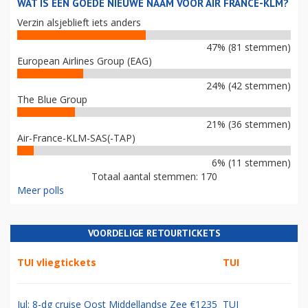
WAT IS EEN GOEDE NIEUWE NAAM VOOR AIR FRANCE-KLM?
Verzin alsjeblieft iets anders
47% (81 stemmen)
European Airlines Group (EAG)
24% (42 stemmen)
The Blue Group
21% (36 stemmen)
Air-France-KLM-SAS(-TAP)
6% (11 stemmen)
Totaal aantal stemmen: 170
Meer polls
VOORDELIGE RETOURTICKETS
TUI vliegtickets
TUI
Jul: 8-dg cruise Oost Middellandse Zee €1235
TUI