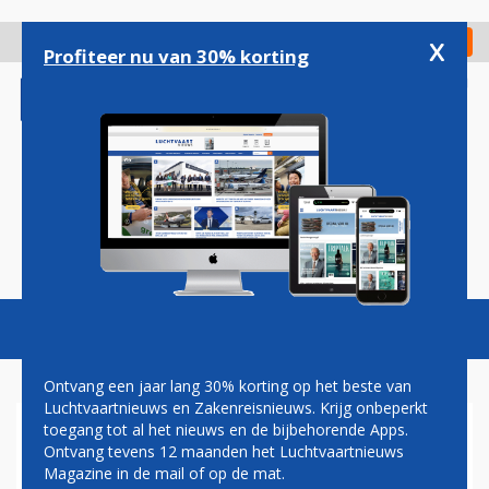
Overslaan
en
x
Digitaal Magazine
Registreer
Check in
naar
Profiteer nu van 30% korting
de
inhoud
gaan
Magazine
Podcasts
Vacatures
Toggl
naviga
Ontvang een jaar lang 30% korting op het beste van
Luchtvaartnieuws en Zakenreisnieuws. Krijg onbeperkt
toegang tot al het nieuws en de bijbehorende Apps.
SAMENWERKING
Ontvang tevens 12 maanden het Luchtvaartnieuws
SCHIPHOLTEAM LEIDT TOT
Magazine in de mail of op de mat.