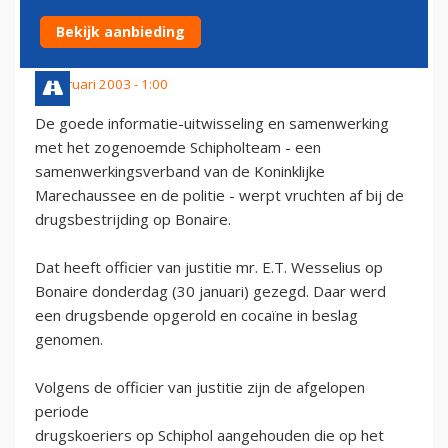
SUCCES JUSTITIE BONAIRE
Bekijk aanbieding
1 februari 2003 - 1:00
De goede informatie-uitwisseling en samenwerking
met het zogenoemde Schipholteam - een
samenwerkingsverband van de Koninklijke
Marechaussee en de politie - werpt vruchten af bij de
drugsbestrijding op Bonaire.
Dat heeft officier van justitie mr. E.T. Wesselius op
Bonaire donderdag (30 januari) gezegd. Daar werd
een drugsbende opgerold en cocaïne in beslag
genomen.
Volgens de officier van justitie zijn de afgelopen
periode
drugskoeriers op Schiphol aangehouden die op het