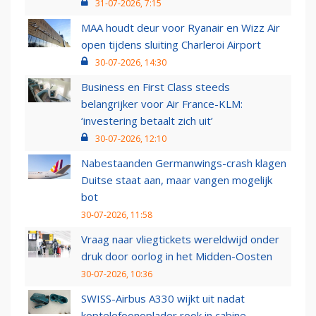
31-07-2026, 7:15
MAA houdt deur voor Ryanair en Wizz Air
open tijdens sluiting Charleroi Airport
30-07-2026, 14:30
Business en First Class steeds
belangrijker voor Air France-KLM:
‘investering betaalt zich uit’
30-07-2026, 12:10
Nabestaanden Germanwings-crash klagen
Duitse staat aan, maar vangen mogelijk
bot
30-07-2026, 11:58
Vraag naar vliegtickets wereldwijd onder
druk door oorlog in het Midden-Oosten
30-07-2026, 10:36
SWISS-Airbus A330 wijkt uit nadat
koptelefoonoplader rook in cabine