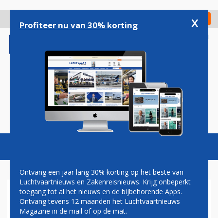
Overslaan
en
x
Digitaal Magazine
Registreer
Check in
naar
Profiteer nu van 30% korting
de
inhoud
gaan
Magazine
Podcasts
Vacatures
Toggl
naviga
Ontvang een jaar lang 30% korting op het beste van
Luchtvaartnieuws en Zakenreisnieuws. Krijg onbeperkt
toegang tot al het nieuws en de bijbehorende Apps.
SCHIPHOL VERLAAGT
Ontvang tevens 12 maanden het Luchtvaartnieuws
TARIEVEN NA GOED EERSTE
Magazine in de mail of op de mat.