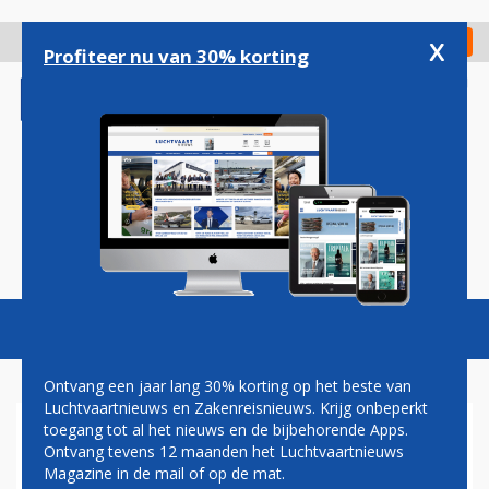
Overslaan
en
x
Digitaal Magazine
Registreer
Check in
naar
Profiteer nu van 30% korting
de
inhoud
gaan
Magazine
Podcasts
Vacatures
Toggl
naviga
Ontvang een jaar lang 30% korting op het beste van
Luchtvaartnieuws en Zakenreisnieuws. Krijg onbeperkt
toegang tot al het nieuws en de bijbehorende Apps.
STAKING
Ontvang tevens 12 maanden het Luchtvaartnieuws
BAGAGEAFHANDELAARS
Magazine in de mail of op de mat.