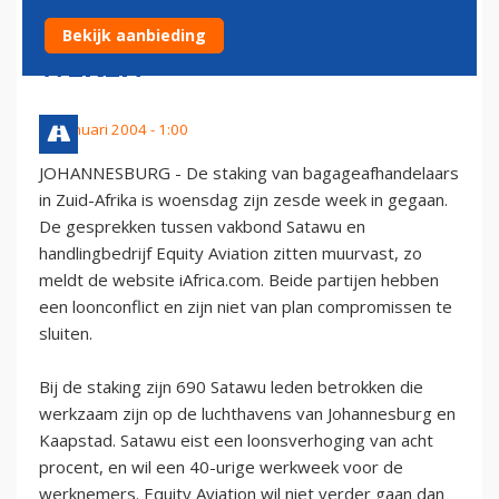
ZUID-AFRIKA DUURT AL ZES
Bekijk aanbieding
WEKEN
28 januari 2004 - 1:00
JOHANNESBURG - De staking van bagageafhandelaars
in Zuid-Afrika is woensdag zijn zesde week in gegaan.
De gesprekken tussen vakbond Satawu en
handlingbedrijf Equity Aviation zitten muurvast, zo
meldt de website iAfrica.com. Beide partijen hebben
een loonconflict en zijn niet van plan compromissen te
sluiten.
Bij de staking zijn 690 Satawu leden betrokken die
werkzaam zijn op de luchthavens van Johannesburg en
Kaapstad. Satawu eist een loonsverhoging van acht
procent, en wil een 40-urige werkweek voor de
werknemers. Equity Aviation wil niet verder gaan dan