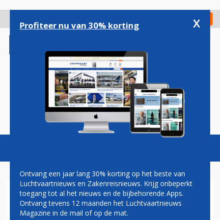
Overslaan
en
x
Digitaal Magazine
Registreer
Check in
naar
Profiteer nu van 30% korting
de
inhoud
gaan
Magazine
Podcasts
Vacatures
Toggl
naviga
Ontvang een jaar lang 30% korting op het beste van
Luchtvaartnieuws en Zakenreisnieuws. Krijg onbeperkt
toegang tot al het nieuws en de bijbehorende Apps.
SUDANEES MET MUNITIE
Ontvang tevens 12 maanden het Luchtvaartnieuws
GEARRESTEERD OP
Magazine in de mail of op de mat.