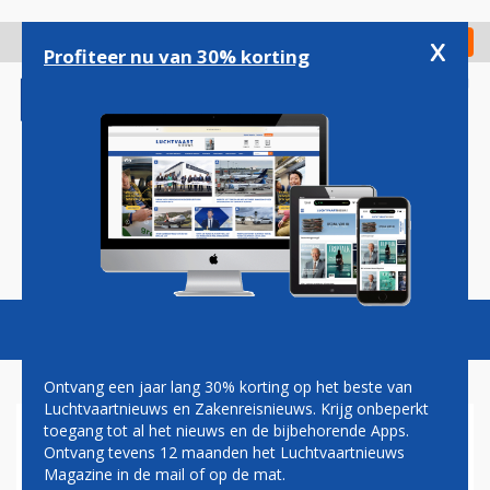
Overslaan
en
x
Digitaal Magazine
Registreer
Check in
naar
Profiteer nu van 30% korting
de
inhoud
gaan
Magazine
Podcasts
Vacatures
Toggl
naviga
Ontvang een jaar lang 30% korting op het beste van
Luchtvaartnieuws en Zakenreisnieuws. Krijg onbeperkt
toegang tot al het nieuws en de bijbehorende Apps.
TEST MET 'SUPERBATTERIJ'
Ontvang tevens 12 maanden het Luchtvaartnieuws
OP SCHIPHOL OM
Magazine in de mail of op de mat.