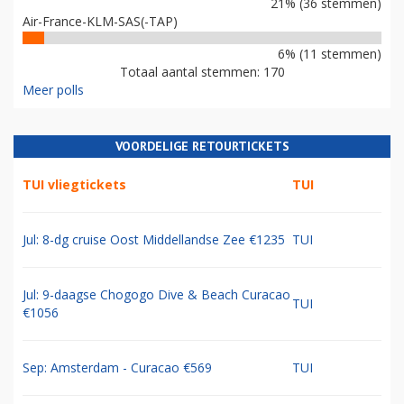
21% (36 stemmen)
Air-France-KLM-SAS(-TAP)
6% (11 stemmen)
Totaal aantal stemmen: 170
Meer polls
VOORDELIGE RETOURTICKETS
TUI vliegtickets
TUI
Jul: 8-dg cruise Oost Middellandse Zee €1235
TUI
Jul: 9-daagse Chogogo Dive & Beach Curacao
TUI
€1056
Sep: Amsterdam - Curacao €569
TUI