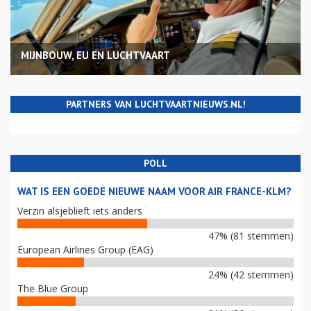
MIJNBOUW, EU EN LUCHTVAART
PARTNERS VAN LUCHTVAARTNIEUWS.NL!
POLL
WAT IS EEN GOEDE NIEUWE NAAM VOOR AIR FRANCE-KLM?
Verzin alsjeblieft iets anders
47% (81 stemmen)
European Airlines Group (EAG)
24% (42 stemmen)
The Blue Group