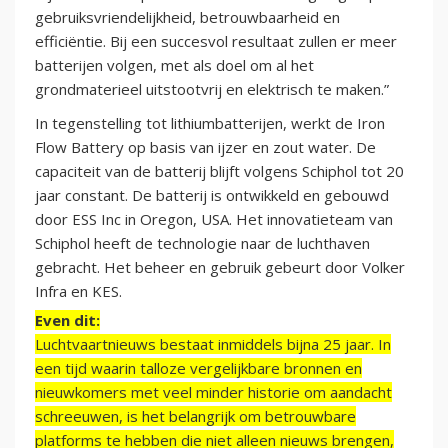
gebruiksvriendelijkheid, betrouwbaarheid en
efficiëntie. Bij een succesvol resultaat zullen er meer
batterijen volgen, met als doel om al het
grondmaterieel uitstootvrij en elektrisch te maken.”
In tegenstelling tot lithiumbatterijen, werkt de Iron
Flow Battery op basis van ijzer en zout water. De
capaciteit van de batterij blijft volgens Schiphol tot 20
jaar constant. De batterij is ontwikkeld en gebouwd
door ESS Inc in Oregon, USA. Het innovatieteam van
Schiphol heeft de technologie naar de luchthaven
gebracht. Het beheer en gebruik gebeurt door Volker
Infra en KES.
Even dit:
Luchtvaartnieuws bestaat inmiddels bijna 25 jaar. In
een tijd waarin talloze vergelijkbare bronnen en
nieuwkomers met veel minder historie om aandacht
schreeuwen, is het belangrijk om betrouwbare
platforms te hebben die niet alleen nieuws brengen,