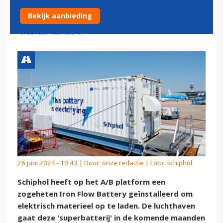
ELEKTRISCH MATERIEEL OP
Bekijk aanbieding
TE LADEN
26 juni 2024 - 10:43 | Door:
onze redactie
| Foto: Schiphol
Schiphol heeft op het A/B platform een
zogeheten Iron Flow Battery geïnstalleerd om
elektrisch materieel op te laden. De luchthaven
gaat deze 'superbatterij' in de komende maanden