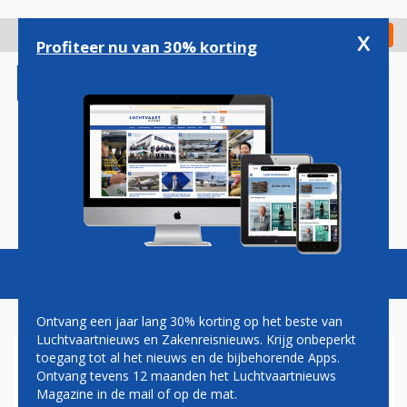
Overslaan
en
x
Digitaal Magazine
Registreer
Check in
naar
Profiteer nu van 30% korting
de
inhoud
gaan
Magazine
Podcasts
Vacatures
Toggl
naviga
Ontvang een jaar lang 30% korting op het beste van
Luchtvaartnieuws en Zakenreisnieuws. Krijg onbeperkt
toegang tot al het nieuws en de bijbehorende Apps.
'UITBREIDINGEN OP
Ontvang tevens 12 maanden het Luchtvaartnieuws
STANSTED ZORGEN VOOR
Magazine in de mail of op de mat.