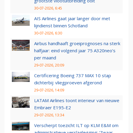
grootste vlootuitbreiding ooit
30-07-2026, 6:45
AIS Airlines gaat jaar langer door met
lijndienst binnen Schotland
30-07-2026, 6:30
Airbus handhaaft groeiprognoses na sterk
halfjaar: eind volgend jaar 75 A320neo’s
per maand
29-07-2026, 20:09
Certificering Boeing 737 MAX 10 stap
dichterbij: vliegproeven afgerond
29-07-2026, 14:09
LATAM Airlines toont interieur van nieuwe
Embraer E195-E2
29-07-2026, 13:34
Verscherpt toezicht ILT op KLM E&M om
administratieve verslaglegging: ‘Zwaar