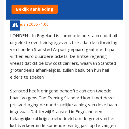
VERHOGING TICKETPRIJZEN'
Bekijk aanbieding
24 januari 2005 - 1:00
LONDEN - In Engeland is commotie ontstaan nadat uit
uitgelekte overheidsgegevens blijkt dat de uitbreiding
van Londen Stansted Airport gepaard gaat met bijna
vijftien euro duurdere tickets. De Britse regering
vreest dat dit de low cost carriers, waarvan Stansted
grotendeels afhankelijk is, zullen besluiten hun heil
elders te zoeken.
Stansted heeft dringend behoefte aan een tweede
baan. Volgens The Evening Standard komt met deze
prijsverhoging de noodzakelijke aanleg van deze baan
in gevaar. Dat terwijl Stansted in Engeland een
belangrijke rol krijgt toebedeeld om de groei van het
luchtverkeer in de komende twintig jaar op te vangen.