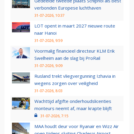
Gedeelde tweede plaats Schiphol als best
verbonden Europese luchthaven
31-07-2026, 10:37
LOT opent in maart 2027 nieuwe route
naar Hanoi
31-07-2026, 9:59
Voormalig financieel directeur KLM Erik
Swelheim aan de slag bij ProRail
31-07-2026, 9:09
Rusland trekt vliegvergunning Izhavia in
wegens zorgen over veiligheid
31-07-2026, 8:03
Wachttijd afgifte onderhoudslicenties
monteurs neemt af, maar krapte blijft
31-07-2026, 7:15
MAA houdt deur voor Ryanair en Wizz Air
open tijdens sluiting Charleroi Airport