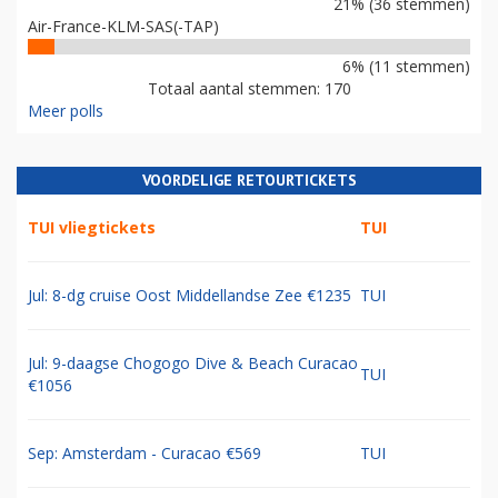
21% (36 stemmen)
Air-France-KLM-SAS(-TAP)
6% (11 stemmen)
Totaal aantal stemmen: 170
Meer polls
VOORDELIGE RETOURTICKETS
TUI vliegtickets
TUI
Jul: 8-dg cruise Oost Middellandse Zee €1235
TUI
Jul: 9-daagse Chogogo Dive & Beach Curacao
TUI
€1056
Sep: Amsterdam - Curacao €569
TUI