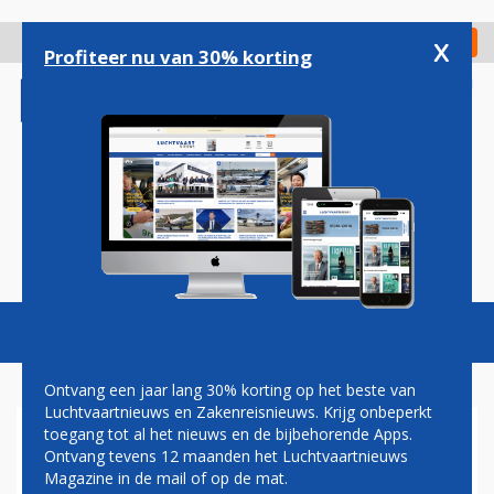
Overslaan
en
x
Digitaal Magazine
Registreer
Check in
naar
Profiteer nu van 30% korting
de
inhoud
gaan
Magazine
Podcasts
Vacatures
Toggl
naviga
Ontvang een jaar lang 30% korting op het beste van
Luchtvaartnieuws en Zakenreisnieuws. Krijg onbeperkt
toegang tot al het nieuws en de bijbehorende Apps.
UTRECHT STELT ALSNOG
Ontvang tevens 12 maanden het Luchtvaartnieuws
STIKSTOFRUIMTE
Magazine in de mail of op de mat.