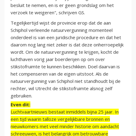
besluit te nemen, en is er geen grondslag om het
verzoek te weigeren", schrijven GS.
Tegelijkertijd wijst de provincie erop dat de aan
Schiphol verleende natuurvergunning momenteel
onderdeel is van een juridische procedure en dat het
daarom nog lang niet zeker is dat deze onherroepelijk
wordt. Om de natuurvergunning te krijgen, kocht de
luchthaven vorig jaar boerderijen op om over
stikstofruimte te kunnen beschikken. Doel daarvan is
het compenseren van de eigen uitstoot. Als de
natuurvergunning van Schiphol niet standhoudt bij de
rechter, wil Utrecht de stikstofruimte alsnog zelf
gebruiken.
Even dit:
Luchtvaartnieuws bestaat inmiddels bijna 25 jaar. In
een tijd waarin talloze vergelijkbare bronnen en
nieuwkomers met veel minder historie om aandacht
schreeuwen, is het belangrijk om betrouwbare