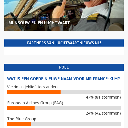
MIJNBOUW, EU EN LUCHTVAART
PARTNERS VAN LUCHTVAARTNIEUWS.NL!
POLL
WAT IS EEN GOEDE NIEUWE NAAM VOOR AIR FRANCE-KLM?
Verzin alsjeblieft iets anders
47% (81 stemmen)
European Airlines Group (EAG)
24% (42 stemmen)
The Blue Group