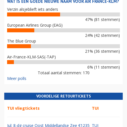
WAT IS EEN GOEDE NIEUWE NAAM VOOR AIR FRANCE-KLM?
Verzin alsjeblieft iets anders
47% (81 stemmen)
European Airlines Group (EAG)
24% (42 stemmen)
The Blue Group
21% (36 stemmen)
Air-France-KLM-SAS(-TAP)
6% (11 stemmen)
Totaal aantal stemmen: 170
Meer polls
VOORDELIGE RETOURTICKETS
TUI vliegtickets
TUI
Jul: 8-dg cruise Oost Middellandse Zee €1235
TUI