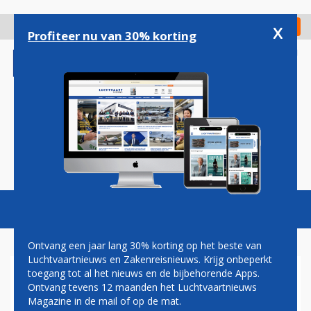
Overslaan
en
x
Digitaal Magazine
Registreer
Check in
naar
Profiteer nu van 30% korting
de
inhoud
gaan
Magazine
Podcasts
Vacatures
Toggl
naviga
Ontvang een jaar lang 30% korting op het beste van
Luchtvaartnieuws en Zakenreisnieuws. Krijg onbeperkt
toegang tot al het nieuws en de bijbehorende Apps.
UTRECHT
Ontvang tevens 12 maanden het Luchtvaartnieuws
Magazine in de mail of op de mat.