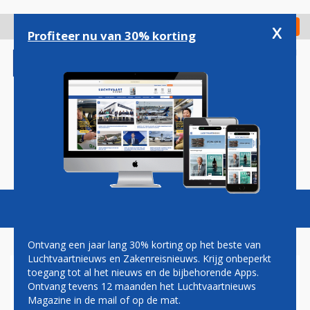
Overslaan
en
x
Digitaal Magazine
Registreer
Check in
naar
Profiteer nu van 30% korting
de
inhoud
gaan
Magazine
Podcasts
Vacatures
Toggl
naviga
Ontvang een jaar lang 30% korting op het beste van
Luchtvaartnieuws en Zakenreisnieuws. Krijg onbeperkt
toegang tot al het nieuws en de bijbehorende Apps.
VANAF BEGIN DECEMBER
Ontvang tevens 12 maanden het Luchtvaartnieuws
SCREENING RUIMBAGAGE OP
Magazine in de mail of op de mat.