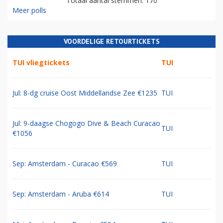
Totaal aantal stemmen: 170
Meer polls
VOORDELIGE RETOURTICKETS
TUI vliegtickets
TUI
Jul: 8-dg cruise Oost Middellandse Zee €1235
TUI
Jul: 9-daagse Chogogo Dive & Beach Curacao
TUI
€1056
Sep: Amsterdam - Curacao €569
TUI
Sep: Amsterdam - Aruba €614
TUI