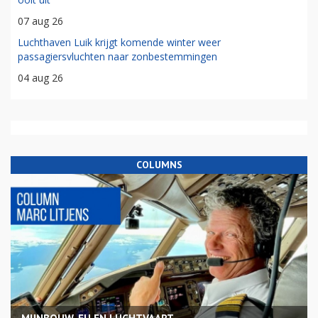
07 aug 26
Luchthaven Luik krijgt komende winter weer
passagiersvluchten naar zonbestemmingen
04 aug 26
COLUMNS