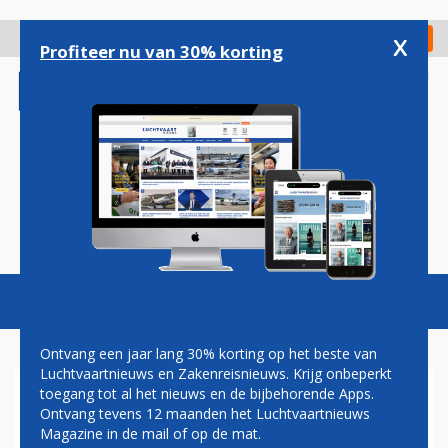
Overslaan
en
x
Digitaal Magazine
Registreer
Check in
naar
Profiteer nu van 30% korting
de
inhoud
gaan
Magazine
Podcasts
Vacatures
Toggl
naviga
Ontvang een jaar lang 30% korting op het beste van
Luchtvaartnieuws en Zakenreisnieuws. Krijg onbeperkt
toegang tot al het nieuws en de bijbehorende Apps.
VERTRAGINGEN
Ontvang tevens 12 maanden het Luchtvaartnieuws
LUCHTHAVEN DUBLIN NA
Magazine in de mail of op de mat.