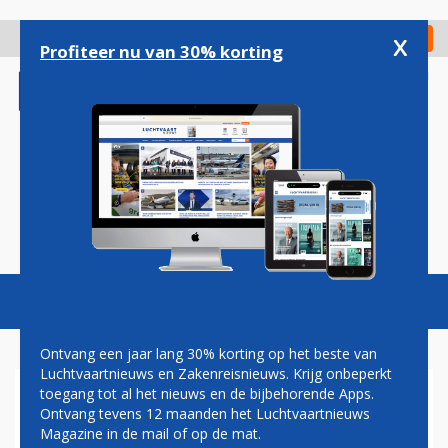
Overslaan
en
x
Digitaal Magazine
Registreer
Check in
naar
Profiteer nu van 30% korting
de
inhoud
gaan
Magazine
Podcasts
Vacatures
Toggl
naviga
Ontvang een jaar lang 30% korting op het beste van
Luchtvaartnieuws en Zakenreisnieuws. Krijg onbeperkt
toegang tot al het nieuws en de bijbehorende Apps.
'VOOR KERST EINDE AAN
Ontvang tevens 12 maanden het Luchtvaartnieuws
RONSELEN SCHIPHOL'
Magazine in de mail of op de mat.