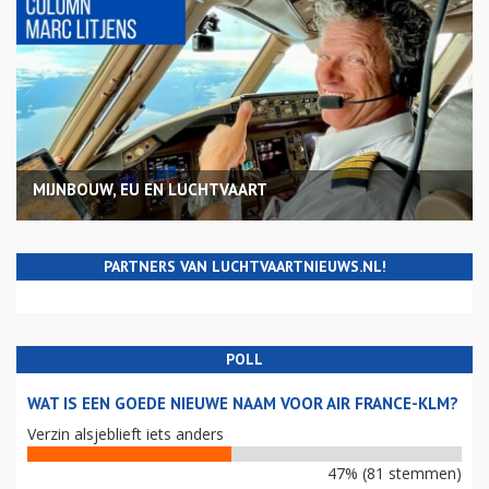
MIJNBOUW, EU EN LUCHTVAART
PARTNERS VAN LUCHTVAARTNIEUWS.NL!
POLL
WAT IS EEN GOEDE NIEUWE NAAM VOOR AIR FRANCE-KLM?
Verzin alsjeblieft iets anders
47% (81 stemmen)