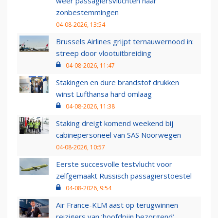
weer passagiersvluchten naar
zonbestemmingen
04-08-2026, 13:54
Brussels Airlines grijpt ternauwernood in:
streep door vlootuitbreiding
04-08-2026, 11:47
Stakingen en dure brandstof drukken
winst Lufthansa hard omlaag
04-08-2026, 11:38
Staking dreigt komend weekend bij
cabinepersoneel van SAS Noorwegen
04-08-2026, 10:57
Eerste succesvolle testvlucht voor
zelfgemaakt Russisch passagierstoestel
04-08-2026, 9:54
Air France-KLM aast op terugwinnen
reizigers van ‘hoofdpijn bezorgend’