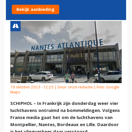
BOMMELDINGEN
Bekijk aanbieding
19 oktober 2023 - 12:25 | Door:
onze redactie
| Foto: Google
Maps
SCHIPHOL – In Frankrijk zijn donderdag weer vier
luchthavens ontruimd na bommeldingen. Volgens
Franse media gaat het om de luchthavens van
Montpellier, Nantes, Bordeaux en Lille. Daardoor
is het vliegverkeer daar verstoord.