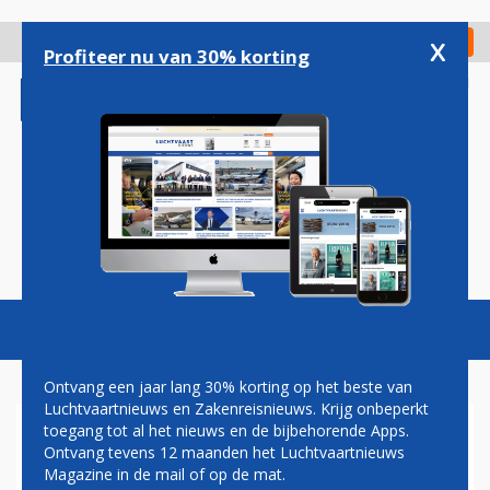
Overslaan
en
x
Digitaal Magazine
Registreer
Check in
naar
Profiteer nu van 30% korting
de
inhoud
gaan
Magazine
Podcasts
Vacatures
Toggl
naviga
Ontvang een jaar lang 30% korting op het beste van
Luchtvaartnieuws en Zakenreisnieuws. Krijg onbeperkt
toegang tot al het nieuws en de bijbehorende Apps.
WEER LUCHTHAVENS IN
Ontvang tevens 12 maanden het Luchtvaartnieuws
FRANKRIJK ONTRUIMD NA
Magazine in de mail of op de mat.