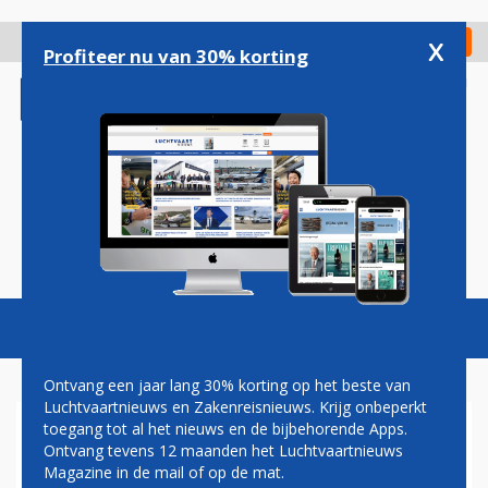
Overslaan
en
x
Digitaal Magazine
Registreer
Check in
naar
Profiteer nu van 30% korting
de
inhoud
gaan
Magazine
Podcasts
Vacatures
Toggl
naviga
Ontvang een jaar lang 30% korting op het beste van
Luchtvaartnieuws en Zakenreisnieuws. Krijg onbeperkt
toegang tot al het nieuws en de bijbehorende Apps.
BOM
Ontvang tevens 12 maanden het Luchtvaartnieuws
Magazine in de mail of op de mat.