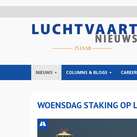
Overslaan
en
naar
de
inhoud
gaan
NIEUWS
COLUMNS & BLOGS
CAREER
WOENSDAG STAKING OP