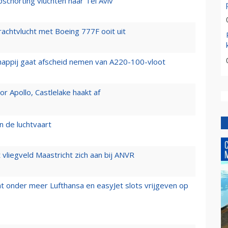
chorting vluchten naar Tel Aviv
vrachtvlucht met Boeing 777F ooit uit
happij gaat afscheid nemen van A220-100-vloot
 Apollo, Castlelake haakt af
n de luchtvaart
t vliegveld Maastricht zich aan bij ANVR
t onder meer Lufthansa en easyJet slots vrijgeven op