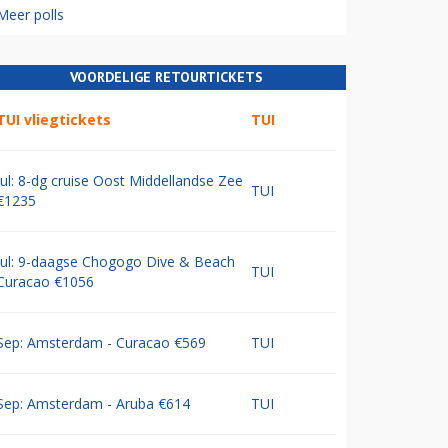
Meer polls
VOORDELIGE RETOURTICKETS
TUI vliegtickets
TUI
Jul: 8-dg cruise Oost Middellandse Zee
TUI
€1235
Jul: 9-daagse Chogogo Dive & Beach
TUI
Curacao €1056
Sep: Amsterdam - Curacao €569
TUI
Sep: Amsterdam - Aruba €614
TUI