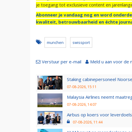
je toegang tot exclusieve content en jarenlang
Abonneer je vandaag nog en word onderde
kwaliteit, betrouwbaarheid en échte journa
munchen
swissport
Verstuur per e-mail
Meld u aan voor de 
Staking cabinepersoneel Noorse
07-08-2026, 15:11
Malaysia Airlines neemt maatreg
07-08-2026, 14:07
Airbus op koers voor leverdoelst
07-08-2026, 11:44