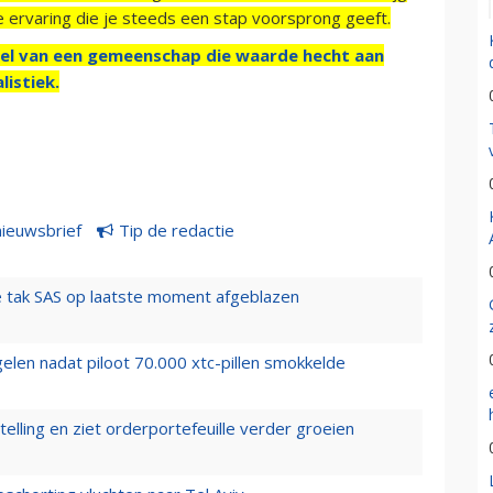
e ervaring die je steeds een stap voorsprong geeft.
el van een gemeenschap die waarde hecht aan
listiek.
nieuwsbrief
Tip de redactie
 tak SAS op laatste moment afgeblazen
elen nadat piloot 70.000 xtc-pillen smokkelde
elling en ziet orderportefeuille verder groeien