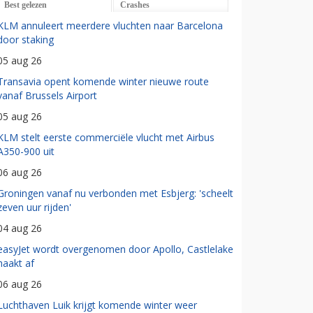
Best gelezen
Crashes
KLM annuleert meerdere vluchten naar Barcelona
door staking
05 aug 26
Transavia opent komende winter nieuwe route
vanaf Brussels Airport
05 aug 26
KLM stelt eerste commerciële vlucht met Airbus
A350-900 uit
06 aug 26
Groningen vanaf nu verbonden met Esbjerg: 'scheelt
zeven uur rijden'
04 aug 26
easyJet wordt overgenomen door Apollo, Castlelake
haakt af
06 aug 26
Luchthaven Luik krijgt komende winter weer