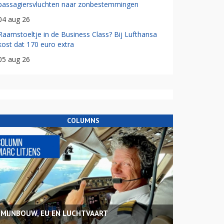
passagiersvluchten naar zonbestemmingen
04 aug 26
Raamstoeltje in de Business Class? Bij Lufthansa
kost dat 170 euro extra
05 aug 26
COLUMNS
MIJNBOUW, EU EN LUCHTVAART