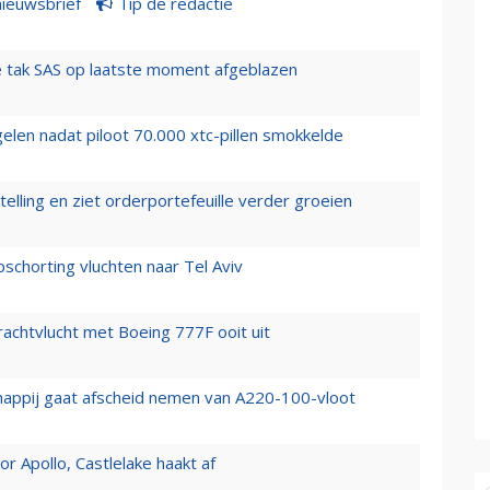
nieuwsbrief
Tip de redactie
 tak SAS op laatste moment afgeblazen
elen nadat piloot 70.000 xtc-pillen smokkelde
elling en ziet orderportefeuille verder groeien
chorting vluchten naar Tel Aviv
vrachtvlucht met Boeing 777F ooit uit
happij gaat afscheid nemen van A220-100-vloot
 Apollo, Castlelake haakt af