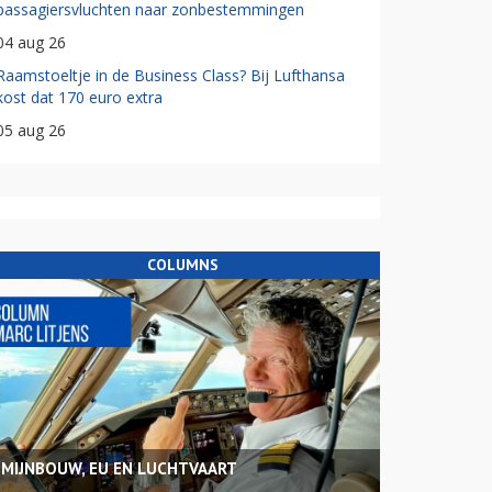
passagiersvluchten naar zonbestemmingen
04 aug 26
Raamstoeltje in de Business Class? Bij Lufthansa
kost dat 170 euro extra
05 aug 26
COLUMNS
MIJNBOUW, EU EN LUCHTVAART