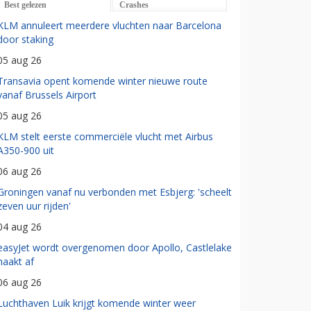
Best gelezen
Crashes
KLM annuleert meerdere vluchten naar Barcelona
door staking
05 aug 26
Transavia opent komende winter nieuwe route
vanaf Brussels Airport
05 aug 26
KLM stelt eerste commerciële vlucht met Airbus
A350-900 uit
06 aug 26
Groningen vanaf nu verbonden met Esbjerg: 'scheelt
zeven uur rijden'
04 aug 26
easyJet wordt overgenomen door Apollo, Castlelake
haakt af
06 aug 26
Luchthaven Luik krijgt komende winter weer