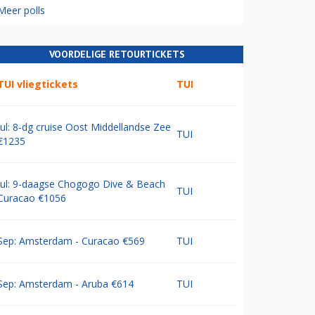
Meer polls
VOORDELIGE RETOURTICKETS
TUI vliegtickets
TUI
Jul: 8-dg cruise Oost Middellandse Zee
TUI
€1235
Jul: 9-daagse Chogogo Dive & Beach
TUI
Curacao €1056
Sep: Amsterdam - Curacao €569
TUI
Sep: Amsterdam - Aruba €614
TUI