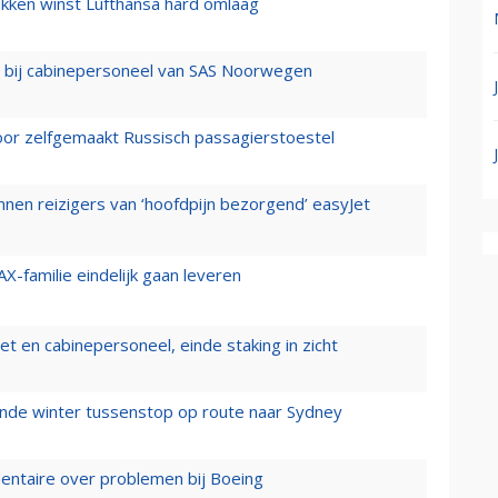
ukken winst Lufthansa hard omlaag
 bij cabinepersoneel van SAS Noorwegen
voor zelfgemaakt Russisch passagierstoestel
nen reizigers van ‘hoofdpijn bezorgend’ easyJet
X-familie eindelijk gaan leveren
t en cabinepersoneel, einde staking in zicht
mende winter tussenstop op route naar Sydney
mentaire over problemen bij Boeing