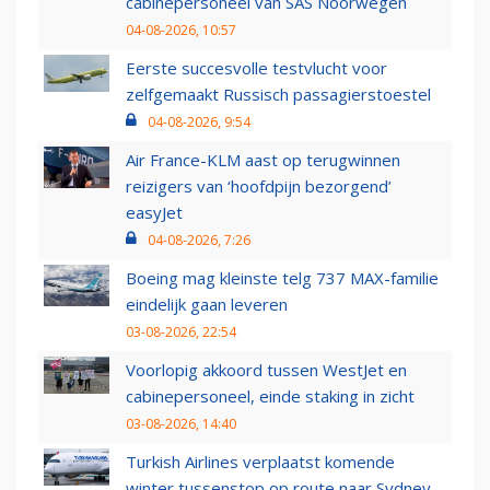
cabinepersoneel van SAS Noorwegen
04-08-2026, 10:57
Eerste succesvolle testvlucht voor
zelfgemaakt Russisch passagierstoestel
04-08-2026, 9:54
Air France-KLM aast op terugwinnen
reizigers van ‘hoofdpijn bezorgend’
easyJet
04-08-2026, 7:26
Boeing mag kleinste telg 737 MAX-familie
eindelijk gaan leveren
03-08-2026, 22:54
Voorlopig akkoord tussen WestJet en
cabinepersoneel, einde staking in zicht
03-08-2026, 14:40
Turkish Airlines verplaatst komende
winter tussenstop op route naar Sydney