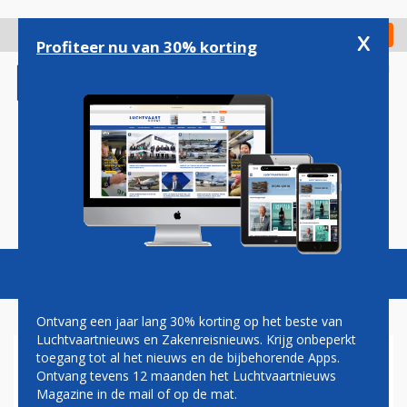
Overslaan
en
x
Digitaal Magazine
Registreer
Check in
naar
Profiteer nu van 30% korting
de
inhoud
gaan
Magazine
Podcasts
Vacatures
Toggl
naviga
Ontvang een jaar lang 30% korting op het beste van
Luchtvaartnieuws en Zakenreisnieuws. Krijg onbeperkt
toegang tot al het nieuws en de bijbehorende Apps.
DEFENSIE GAAT EXTRA F-35'S
Ontvang tevens 12 maanden het Luchtvaartnieuws
KOPEN
Magazine in de mail of op de mat.