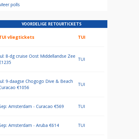
Meer polls
VOORDELIGE RETOURTICKETS
TUI vliegtickets
TUI
Jul: 8-dg cruise Oost Middellandse Zee
TUI
€1235
Jul: 9-daagse Chogogo Dive & Beach
TUI
Curacao €1056
Sep: Amsterdam - Curacao €569
TUI
Sep: Amsterdam - Aruba €614
TUI