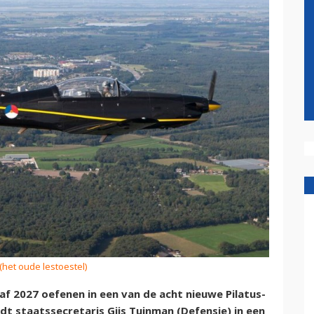
(het oude lestoestel)
naf 2027 oefenen in een van de acht nieuwe Pilatus-
dt staatssecretaris Gijs Tuinman (Defensie) in een