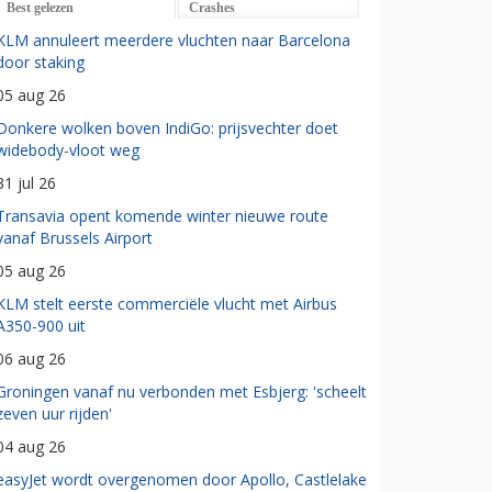
Best gelezen
Crashes
KLM annuleert meerdere vluchten naar Barcelona
door staking
05 aug 26
Donkere wolken boven IndiGo: prijsvechter doet
widebody-vloot weg
31 jul 26
Transavia opent komende winter nieuwe route
vanaf Brussels Airport
05 aug 26
KLM stelt eerste commerciële vlucht met Airbus
A350-900 uit
06 aug 26
Groningen vanaf nu verbonden met Esbjerg: 'scheelt
zeven uur rijden'
04 aug 26
easyJet wordt overgenomen door Apollo, Castlelake