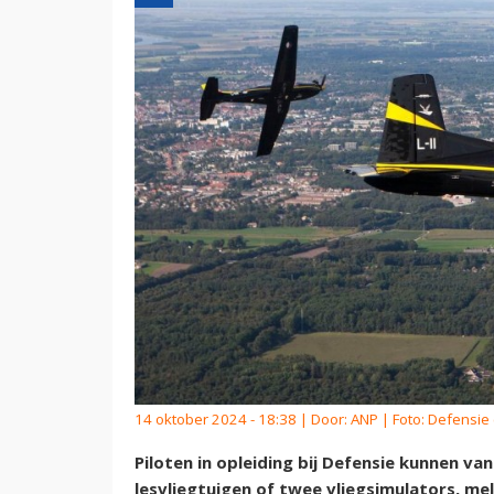
14 oktober 2024 - 18:38 | Door:
ANP
| Foto: Defensie 
Piloten in opleiding bij Defensie kunnen va
lesvliegtuigen of twee vliegsimulators, mel