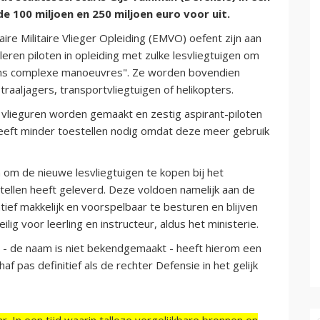
e 100 miljoen en 250 miljoen euro voor uit.
re Militaire Vlieger Opleiding (EMVO) oefent zijn aan
eren piloten in opleiding met zulke lesvliegtuigen om
jdens complexe manoeuvres". Ze worden bovendien
raaljagers, transportvliegtuigen of helikopters.
 vlieguren worden gemaakt en zestig aspirant-piloten
 heeft minder toestellen nodig omdat deze meer gebruik
 om de nieuwe lesvliegtuigen te kopen bij het
stellen heeft geleverd. Deze voldoen namelijk aan de
latief makkelijk en voorspelbaar te besturen en blijven
g voor leerling en instructeur, aldus het ministerie.
n - de naam is niet bekendgemaakt - heeft hierom een
 pas definitief als de rechter Defensie in het gelijk
r. In een tijd waarin talloze vergelijkbare bronnen en