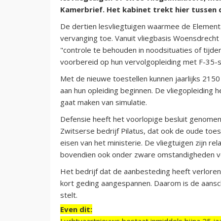
Kamerbrief. Het kabinet trekt hier tussen d
De dertien lesvliegtuigen waarmee de Elementai
vervanging toe. Vanuit vliegbasis Woensdrecht l
"controle te behouden in noodsituaties of ti
voorbereid op hun vervolgopleiding met F-35-st
Met de nieuwe toestellen kunnen jaarlijks 2150
aan hun opleiding beginnen. De vliegopleiding
gaat maken van simulatie.
Defensie heeft het voorlopige besluit genomen
Zwitserse bedrijf Pilatus, dat ook de oude toe
eisen van het ministerie. De vliegtuigen zijn re
bovendien ook onder zware omstandigheden veili
Het bedrijf dat de aanbesteding heeft verlore
kort geding aangespannen. Daarom is de aanschaf
stelt.
Even dit:
Luchtvaartnieuws bestaat inmiddels bijna 25 jaa