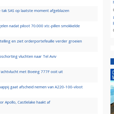
 tak SAS op laatste moment afgeblazen
elen nadat piloot 70.000 xtc-pillen smokkelde
elling en ziet orderportefeuille verder groeien
chorting vluchten naar Tel Aviv
vrachtvlucht met Boeing 777F ooit uit
happij gaat afscheid nemen van A220-100-vloot
 Apollo, Castlelake haakt af