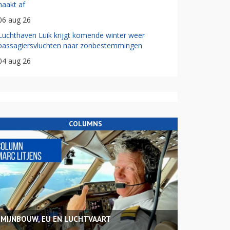
haakt af
06 aug 26
Luchthaven Luik krijgt komende winter weer
passagiersvluchten naar zonbestemmingen
04 aug 26
COLUMNS
MIJNBOUW, EU EN LUCHTVAART