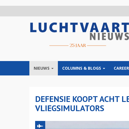
Overslaan
en
naar
de
inhoud
gaan
NIEUWS
COLUMNS & BLOGS
CAREER
DEFENSIE KOOPT ACHT L
VLIEGSIMULATORS