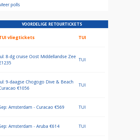
Meer polls
VOORDELIGE RETOURTICKETS
TUI vliegtickets
TUI
Jul: 8-dg cruise Oost Middellandse Zee
TUI
€1235
Jul: 9-daagse Chogogo Dive & Beach
TUI
Curacao €1056
Sep: Amsterdam - Curacao €569
TUI
Sep: Amsterdam - Aruba €614
TUI