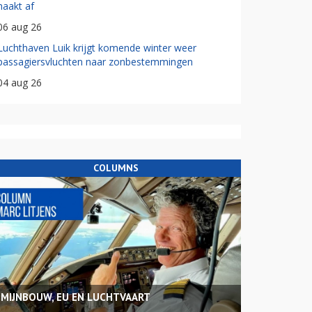
haakt af
06 aug 26
Luchthaven Luik krijgt komende winter weer
passagiersvluchten naar zonbestemmingen
04 aug 26
COLUMNS
MIJNBOUW, EU EN LUCHTVAART