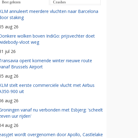
Best gelezen
Crashes
KLM annuleert meerdere vluchten naar Barcelona
door staking
05 aug 26
Donkere wolken boven IndiGo: prijsvechter doet
widebody-vloot weg
31 jul 26
Transavia opent komende winter nieuwe route
vanaf Brussels Airport
05 aug 26
KLM stelt eerste commerciële vlucht met Airbus
A350-900 uit
06 aug 26
Groningen vanaf nu verbonden met Esbjerg: 'scheelt
zeven uur rijden'
04 aug 26
easyJet wordt overgenomen door Apollo, Castlelake