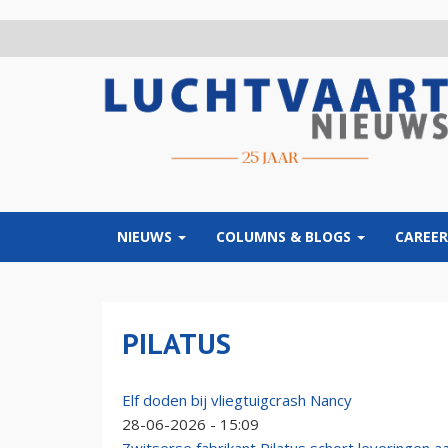
Overslaan
en
naar
de
inhoud
gaan
NIEUWS
COLUMNS & BLOGS
CAREER
PILATUS
Elf doden bij vliegtuigcrash Nancy
28-06-2026 - 15:09