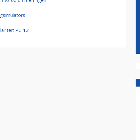
aan VS op om heffingen
egsimulators
ariteit PC-12