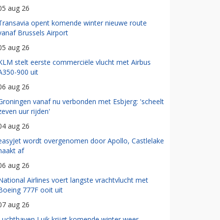
05 aug 26
Transavia opent komende winter nieuwe route
vanaf Brussels Airport
05 aug 26
KLM stelt eerste commerciële vlucht met Airbus
A350-900 uit
06 aug 26
Groningen vanaf nu verbonden met Esbjerg: 'scheelt
zeven uur rijden'
04 aug 26
easyJet wordt overgenomen door Apollo, Castlelake
haakt af
06 aug 26
National Airlines voert langste vrachtvlucht met
Boeing 777F ooit uit
07 aug 26
Luchthaven Luik krijgt komende winter weer