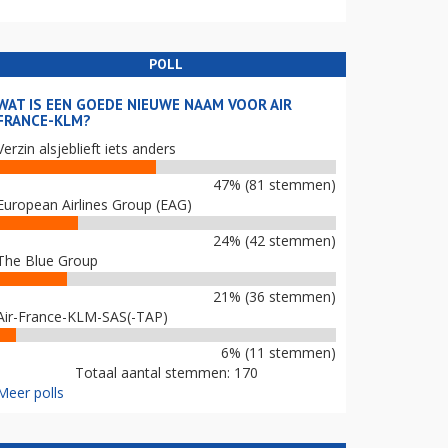
POLL
WAT IS EEN GOEDE NIEUWE NAAM VOOR AIR
FRANCE-KLM?
Verzin alsjeblieft iets anders
47% (81 stemmen)
European Airlines Group (EAG)
24% (42 stemmen)
The Blue Group
21% (36 stemmen)
Air-France-KLM-SAS(-TAP)
6% (11 stemmen)
Totaal aantal stemmen: 170
Meer polls