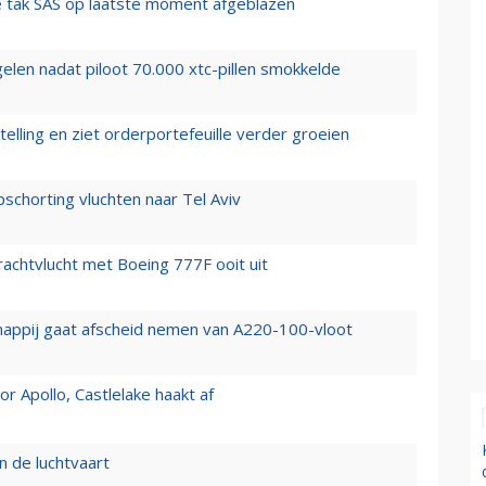
 tak SAS op laatste moment afgeblazen
elen nadat piloot 70.000 xtc-pillen smokkelde
elling en ziet orderportefeuille verder groeien
chorting vluchten naar Tel Aviv
vrachtvlucht met Boeing 777F ooit uit
happij gaat afscheid nemen van A220-100-vloot
 Apollo, Castlelake haakt af
n de luchtvaart