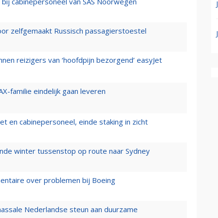
 bij cabinepersoneel van SAS Noorwegen
voor zelfgemaakt Russisch passagierstoestel
nen reizigers van ‘hoofdpijn bezorgend’ easyJet
X-familie eindelijk gaan leveren
t en cabinepersoneel, einde staking in zicht
mende winter tussenstop op route naar Sydney
mentaire over problemen bij Boeing
 massale Nederlandse steun aan duurzame