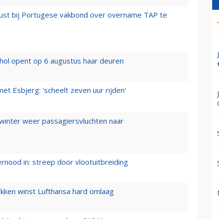
rust bij Portugese vakbond over overname TAP te
hol opent op 6 augustus haar deuren
t Esbjerg: 'scheelt zeven uur rijden'
 winter weer passagiersvluchten naar
ernood in: streep door vlootuitbreiding
ukken winst Lufthansa hard omlaag