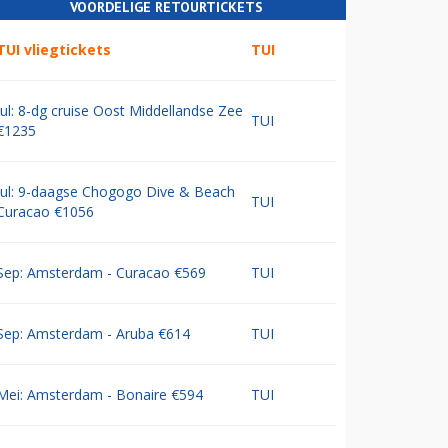
VOORDELIGE RETOURTICKETS
TUI vliegtickets
TUI
Jul: 8-dg cruise Oost Middellandse Zee
TUI
€1235
Jul: 9-daagse Chogogo Dive & Beach
TUI
Curacao €1056
Sep: Amsterdam - Curacao €569
TUI
Sep: Amsterdam - Aruba €614
TUI
Mei: Amsterdam - Bonaire €594
TUI