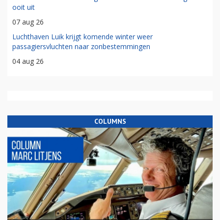
ooit uit
07 aug 26
Luchthaven Luik krijgt komende winter weer
passagiersvluchten naar zonbestemmingen
04 aug 26
COLUMNS