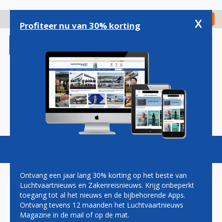
Overslaan
en
x
Digitaal Magazine
Registreer
Check in
naar
Profiteer nu van 30% korting
de
inhoud
gaan
Magazine
Podcasts
Vacatures
Toggl
naviga
Ontvang een jaar lang 30% korting op het beste van
Luchtvaartnieuws en Zakenreisnieuws. Krijg onbeperkt
toegang tot al het nieuws en de bijbehorende Apps.
OUDE BRITSE
Ontvang tevens 12 maanden het Luchtvaartnieuws
BOMMENWERPER KRIJGT
Magazine in de mail of op de mat.