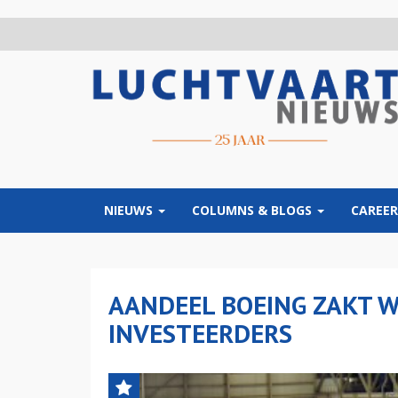
Overslaan
en
naar
de
inhoud
gaan
NIEUWS
COLUMNS & BLOGS
CAREER
AANDEEL BOEING ZAKT
INVESTEERDERS