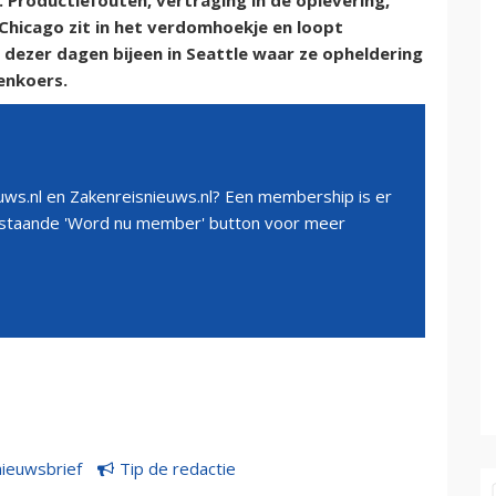
 Productiefouten, vertraging in de oplevering,
 Chicago zit in het verdomhoekje en loopt
 dezer dagen bijeen in Seattle waar ze opheldering
enkoers.
ws.nl en Zakenreisnieuws.nl? Een membership is er
erstaande 'Word nu member' button voor meer
nieuwsbrief
Tip de redactie