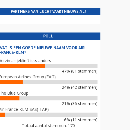
PARTNERS VAN LUCHTVAARTNIEUWS.NL!
POLL
WAT IS EEN GOEDE NIEUWE NAAM VOOR AIR
FRANCE-KLM?
Verzin alsjeblieft iets anders
47% (81 stemmen)
European Airlines Group (EAG)
24% (42 stemmen)
The Blue Group
21% (36 stemmen)
Air-France-KLM-SAS(-TAP)
6% (11 stemmen)
Totaal aantal stemmen: 170