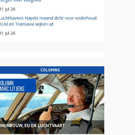
31 jul 26
Luchthavens Napels maand dicht voor onderhoud:
KLM en Transavia wijken uit
31 jul 26
COLUMNS
MIJNBOUW, EU EN LUCHTVAART