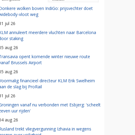
Donkere wolken boven IndiGo: prijsvechter doet
widebody-vloot weg
31 jul 26
KLM annuleert meerdere vluchten naar Barcelona
door staking
05 aug 26
Transavia opent komende winter nieuwe route
vanaf Brussels Airport
05 aug 26
Voormalig financieel directeur KLM Erik Swelheim
aan de slag bij ProRail
31 jul 26
Groningen vanaf nu verbonden met Esbjerg: 'scheelt
zeven uur rijden'
04 aug 26
Rusland trekt vliegvergunning Izhavia in wegens
zorgen over veiligheid