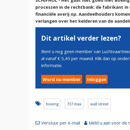
SCHIPHOL - Het gaat niet goed met Boeing.
processen in de rechtbank: de fabrikant in
financiële averij op. Aandeelhouders komen
verlangen over het kelderen van de aandel
Dit artikel verder lezen?
Bent u nog geen member van Luchtvaartnieu
al vanaf € 5,45 per maand. Klik dan op ond
informatie.
Word nu member
Inloggen
boeing
737 max
wall street
Verstuur per e-mail
Meld u aan voor de 