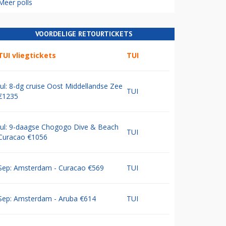
Meer polls
VOORDELIGE RETOURTICKETS
TUI vliegtickets
TUI
Jul: 8-dg cruise Oost Middellandse Zee
TUI
€1235
Jul: 9-daagse Chogogo Dive & Beach
TUI
Curacao €1056
Sep: Amsterdam - Curacao €569
TUI
Sep: Amsterdam - Aruba €614
TUI