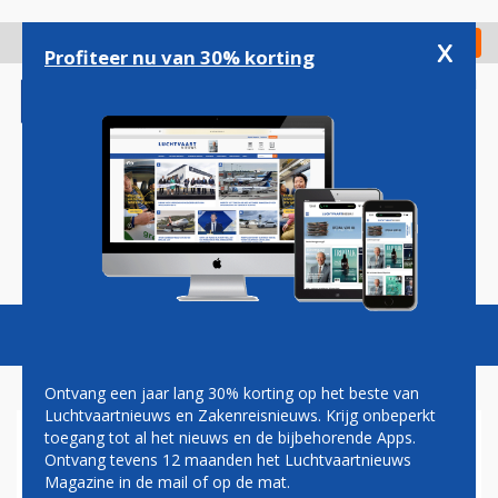
Overslaan
en
x
Digitaal Magazine
Registreer
Check in
naar
Profiteer nu van 30% korting
de
inhoud
gaan
Magazine
Podcasts
Vacatures
Toggl
naviga
Ontvang een jaar lang 30% korting op het beste van
Luchtvaartnieuws en Zakenreisnieuws. Krijg onbeperkt
toegang tot al het nieuws en de bijbehorende Apps.
ANVR: OVERGROTE
Ontvang tevens 12 maanden het Luchtvaartnieuws
MEERDERHEID WIL GEEN
Magazine in de mail of op de mat.