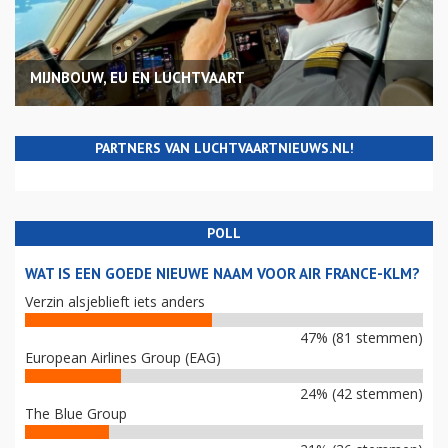
MIJNBOUW, EU EN LUCHTVAART
PARTNERS VAN LUCHTVAARTNIEUWS.NL!
POLL
WAT IS EEN GOEDE NIEUWE NAAM VOOR AIR FRANCE-KLM?
Verzin alsjeblieft iets anders
47% (81 stemmen)
European Airlines Group (EAG)
24% (42 stemmen)
The Blue Group