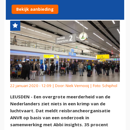
KRIMP LUCHTVAART
Bekijk aanbieding
22 januari 2020 - 12:09 | Door:
Niek Vernooij
| Foto: Schiphol
LEUSDEN - Een overgrote meerderheid van de
Nederlanders ziet niets in een krimp van de
luchtvaart. Dat meldt reisbrancheorganisatie
ANVR op basis van een onderzoek in
samenwerking met Abbi insights. 35 procent