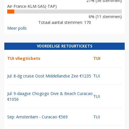
21% (36 stemmen)
Air-France-KLM-SAS(-TAP)
6% (11 stemmen)
Totaal aantal stemmen: 170
Meer polls
VOORDELIGE RETOURTICKETS
TUI vliegtickets
TUI
Jul: 8-dg cruise Oost Middellandse Zee €1235
TUI
Jul: 9-daagse Chogogo Dive & Beach Curacao
TUI
€1056
Sep: Amsterdam - Curacao €569
TUI