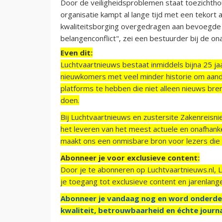
Door de veiligheidsproblemen staat toezichthou
organisatie kampt al lange tijd met een tekort 
kwaliteitsborging overgedragen aan bevoegde w
belangenconflict", zei een bestuurder bij de ona
Even dit:
Luchtvaartnieuws bestaat inmiddels bijna 25 jaa
nieuwkomers met veel minder historie om aand
platforms te hebben die niet alleen nieuws bre
doen.
Bij Luchtvaartnieuws en zustersite Zakenreisn
het leveren van het meest actuele en onafhankel
maakt ons een onmisbare bron voor lezers die g
Abonneer je voor exclusieve content:
Door je te abonneren op Luchtvaartnieuws.nl, 
je toegang tot exclusieve content en jarenlang
Abonneer je vandaag nog en word onderde
kwaliteit, betrouwbaarheid en échte journa