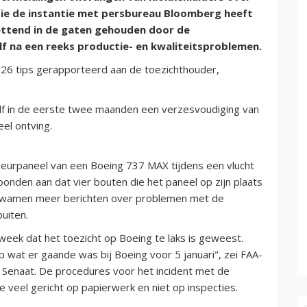
 die de instantie met persbureau Bloomberg heeft
ttend in de gaten gehouden door de
lf na een reeks productie- en kwaliteitsproblemen.
 126 tips gerapporteerd aan de toezichthouder,
elf in de eerste twee maanden een verzesvoudiging van
el ontving.
 deurpaneel van een Boeing 737 MAX tijdens een vlucht
toonden aan dat vier bouten die het paneel op zijn plaats
 kwamen meer berichten over problemen met de
buiten.
eek dat het toezicht op Boeing te laks is geweest.
 wat er gaande was bij Boeing voor 5 januari", zei FAA-
de Senaat. De procedures voor het incident met de
e veel gericht op papierwerk en niet op inspecties.