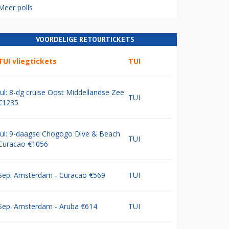
Meer polls
VOORDELIGE RETOURTICKETS
TUI vliegtickets
TUI
Jul: 8-dg cruise Oost Middellandse Zee
TUI
€1235
Jul: 9-daagse Chogogo Dive & Beach
TUI
Curacao €1056
Sep: Amsterdam - Curacao €569
TUI
Sep: Amsterdam - Aruba €614
TUI