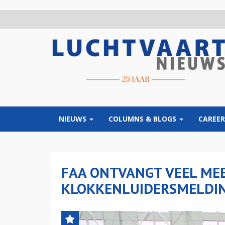
Overslaan
en
naar
de
inhoud
gaan
NIEUWS
COLUMNS & BLOGS
CAREER
FAA ONTVANGT VEEL ME
KLOKKENLUIDERSMELDIN