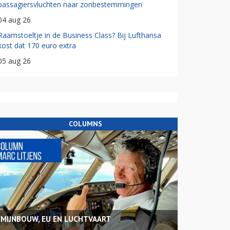
passagiersvluchten naar zonbestemmingen
04 aug 26
Raamstoeltje in de Business Class? Bij Lufthansa
kost dat 170 euro extra
05 aug 26
COLUMNS
MIJNBOUW, EU EN LUCHTVAART