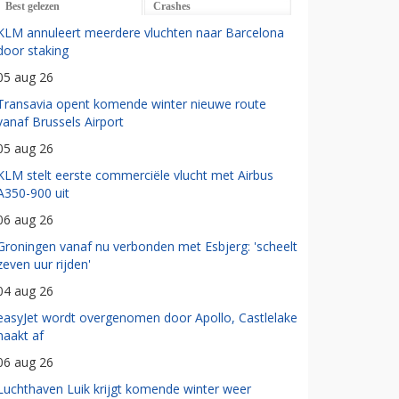
Best gelezen
Crashes
KLM annuleert meerdere vluchten naar Barcelona
door staking
05 aug 26
Transavia opent komende winter nieuwe route
vanaf Brussels Airport
05 aug 26
KLM stelt eerste commerciële vlucht met Airbus
A350-900 uit
06 aug 26
Groningen vanaf nu verbonden met Esbjerg: 'scheelt
zeven uur rijden'
04 aug 26
easyJet wordt overgenomen door Apollo, Castlelake
haakt af
06 aug 26
Luchthaven Luik krijgt komende winter weer