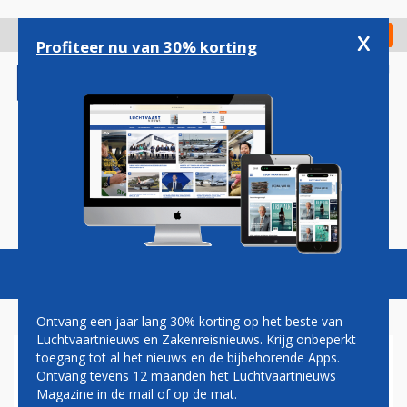
Overslaan
en
x
Digitaal Magazine
Registreer
Check in
naar
Profiteer nu van 30% korting
de
inhoud
gaan
Magazine
Podcasts
Vacatures
Toggl
naviga
Ontvang een jaar lang 30% korting op het beste van
Luchtvaartnieuws en Zakenreisnieuws. Krijg onbeperkt
toegang tot al het nieuws en de bijbehorende Apps.
GOLDENDOODLE-HOND LIET
Ontvang tevens 12 maanden het Luchtvaartnieuws
VLIEGTUIG CRASHEN
Magazine in de mail of op de mat.