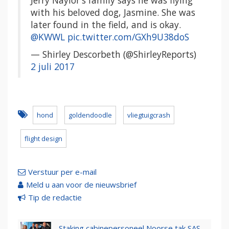
Jerry Naylor's family says he was flying
with his beloved dog, Jasmine. She was
later found in the field, and is okay.
@KWWL
pic.twitter.com/GXh9U38doS
— Shirley Descorbeth (@ShirleyReports)
2 juli 2017
hond
goldendoodle
vliegtuigcrash
flight design
Verstuur per e-mail
Meld u aan voor de nieuwsbrief
Tip de redactie
Staking cabinepersoneel Noorse tak SAS