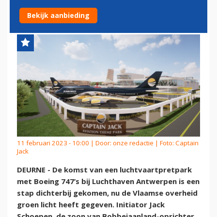
BOEING 747'S IN BELGIË
Bekijk aanbieding
11 februari 2023 - 10:00 | Door:
onze redactie
| Foto: Captain
Jack
DEURNE - De komst van een luchtvaartpretpark
met Boeing 747’s bij Luchthaven Antwerpen is een
stap dichterbij gekomen, nu de Vlaamse overheid
groen licht heeft gegeven. Initiator Jack
Schoepen, de zoon van Bobbejaanland-oprichter