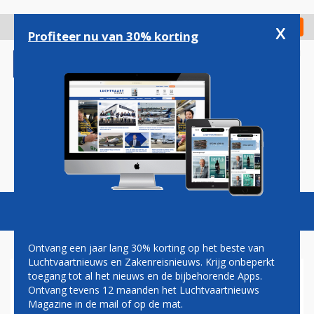
Overslaan
en
x
Digitaal Magazine
Registreer
Check in
naar
Profiteer nu van 30% korting
de
inhoud
gaan
Magazine
Podcasts
Vacatures
Toggl
naviga
Ontvang een jaar lang 30% korting op het beste van
Luchtvaartnieuws en Zakenreisnieuws. Krijg onbeperkt
toegang tot al het nieuws en de bijbehorende Apps.
GROEN LICHT VOOR
Ontvang tevens 12 maanden het Luchtvaartnieuws
LUCHTVAARTPRETPARK MET
Magazine in de mail of op de mat.