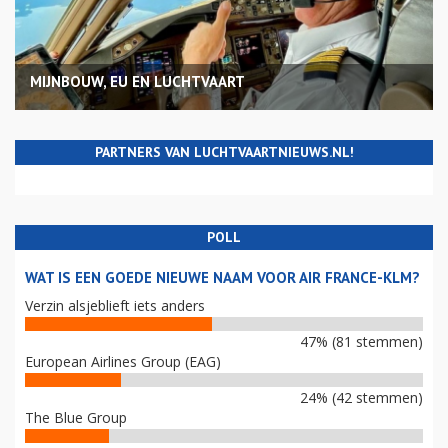
MIJNBOUW, EU EN LUCHTVAART
PARTNERS VAN LUCHTVAARTNIEUWS.NL!
POLL
WAT IS EEN GOEDE NIEUWE NAAM VOOR AIR FRANCE-KLM?
Verzin alsjeblieft iets anders
47% (81 stemmen)
European Airlines Group (EAG)
24% (42 stemmen)
The Blue Group