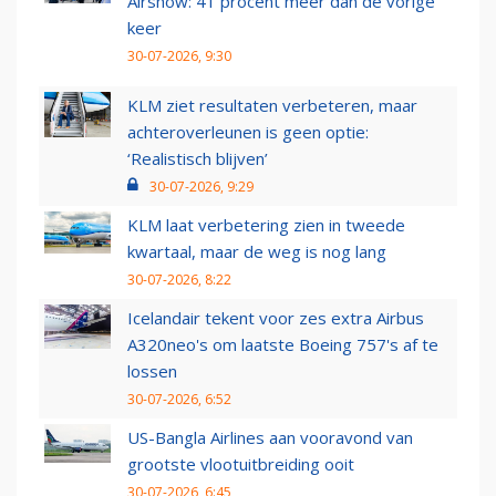
Airshow: 41 procent meer dan de vorige
keer
30-07-2026, 9:30
KLM ziet resultaten verbeteren, maar
achteroverleunen is geen optie:
‘Realistisch blijven’
30-07-2026, 9:29
KLM laat verbetering zien in tweede
kwartaal, maar de weg is nog lang
30-07-2026, 8:22
Icelandair tekent voor zes extra Airbus
A320neo's om laatste Boeing 757's af te
lossen
30-07-2026, 6:52
US-Bangla Airlines aan vooravond van
grootste vlootuitbreiding ooit
30-07-2026, 6:45