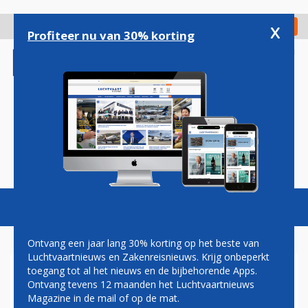
Overslaan
en
x
Digitaal Magazine
Registreer
Check in
naar
Profiteer nu van 30% korting
de
inhoud
gaan
Magazine
Podcasts
Vacatures
Toggl
naviga
Ontvang een jaar lang 30% korting op het beste van
Luchtvaartnieuws en Zakenreisnieuws. Krijg onbeperkt
toegang tot al het nieuws en de bijbehorende Apps.
HET WITTE HUIS WAS
Ontvang tevens 12 maanden het Luchtvaartnieuws
DOELWIT VAN GEKAAPTE
Magazine in de mail of op de mat.