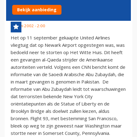
'VLUCHT 93'
Bekijk aanbieding
24 mei 2002 - 2:00
Het op 11 september gekaapte United Airlines
vliegtuig dat op Newark Airport opgestegen was, was
bedoeld neer te storten op Het Witte Huis. Dit heeft
een gevangen al-Qaeda strijder de Amerikaanse
autoriteiten verteld. Volgens een CNN bericht komt de
informatie van de Saoedi Arabische Abu Zubaydah, die
in maart gevangen is genomen in Pakistan. De
informatie van Abu Zubaydah leidt tot waarschuwingen
dat terroristen bekende New York City
oriëntatiepunten als de Statue of Liberty en de
Brooklyn Bridge als doelwit zullen kiezen, aldus
bronnen. Flight 93, met bestemming San Francisco,
bleek op weg te zijn geweest naar Washington maar
stortte neer in Somerset County, Pennsylvania.