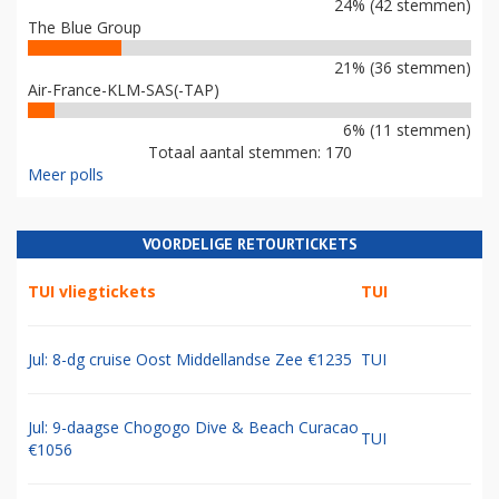
24% (42 stemmen)
The Blue Group
21% (36 stemmen)
Air-France-KLM-SAS(-TAP)
6% (11 stemmen)
Totaal aantal stemmen: 170
Meer polls
VOORDELIGE RETOURTICKETS
TUI vliegtickets
TUI
Jul: 8-dg cruise Oost Middellandse Zee €1235
TUI
Jul: 9-daagse Chogogo Dive & Beach Curacao
TUI
€1056