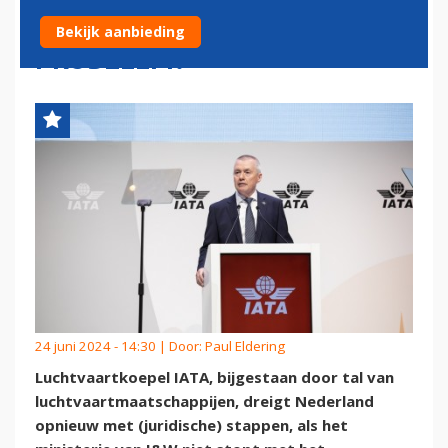
NOU PRECIES HET SCHIPHOL-
Bekijk aanbieding
PROBLEEM?'
24 juni 2024 - 14:30 | Door:
Paul Eldering
Luchtvaartkoepel IATA, bijgestaan door tal van
luchtvaartmaatschappijen, dreigt Nederland
opnieuw met (juridische) stappen, als het