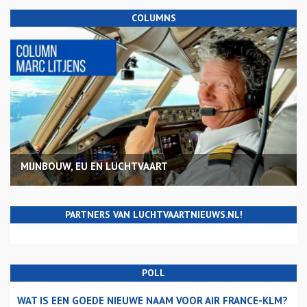
COLUMNS
MIJNBOUW, EU EN LUCHTVAART
PARTNERS VAN LUCHTVAARTNIEUWS.NL!
POLL
WAT IS EEN GOEDE NIEUWE NAAM VOOR AIR FRANCE-KLM?