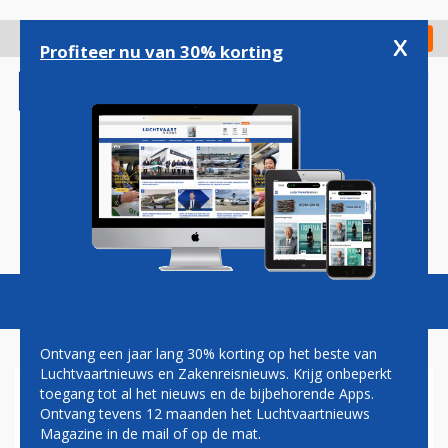
Overslaan
en
x
Digitaal Magazine
Registreer
Check in
naar
Profiteer nu van 30% korting
de
inhoud
gaan
Magazine
Podcasts
Vacatures
Toggl
naviga
Ontvang een jaar lang 30% korting op het beste van
Luchtvaartnieuws en Zakenreisnieuws. Krijg onbeperkt
toegang tot al het nieuws en de bijbehorende Apps.
IATA DREIGT NEDERLAND
Ontvang tevens 12 maanden het Luchtvaartnieuws
WEER MET STAPPEN: 'WAT IS
Magazine in de mail of op de mat.