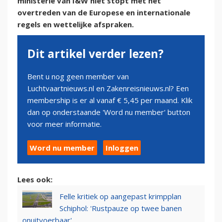
ministerie van I&W niet stopt met het
overtreden van de Europese en internationale
regels en wettelijke afspraken.
Dit artikel verder lezen?
Bent u nog geen member van
Luchtvaartnieuws.nl en Zakenreisnieuws.nl? Een
membership is er al vanaf € 5,45 per maand. Klik
dan op onderstaande 'Word nu member' button
voor meer informatie.
Word nu member
Inloggen
Lees ook:
Felle kritiek op aangepast krimpplan
Schiphol: 'Rustpauze op twee banen
onuitvoerbaar'