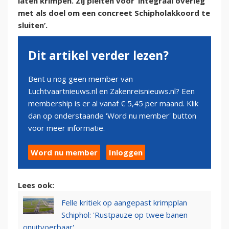
laten krimpen. Zij pleiten voor ‘integraal overleg
met als doel om een concreet Schipholakkoord te
sluiten’.
Dit artikel verder lezen?
Bent u nog geen member van
Luchtvaartnieuws.nl en Zakenreisnieuws.nl? Een
membership is er al vanaf € 5,45 per maand. Klik
dan op onderstaande 'Word nu member' button
voor meer informatie.
Word nu member
Inloggen
Lees ook:
Felle kritiek op aangepast krimpplan
Schiphol: 'Rustpauze op twee banen
onuitvoerbaar'