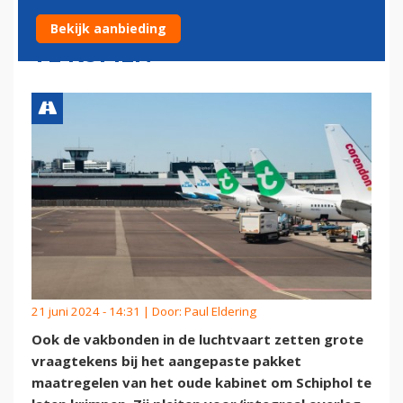
OM TOT 'SCHIPHOLAKKOORD'
Bekijk aanbieding
TE KOMEN
21 juni 2024 - 14:31 | Door:
Paul Eldering
Ook de vakbonden in de luchtvaart zetten grote
vraagtekens bij het aangepaste pakket
maatregelen van het oude kabinet om Schiphol te