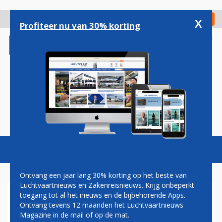
Overslaan
en
x
Digitaal Magazine
Registreer
Check in
naar
Profiteer nu van 30% korting
de
inhoud
gaan
Magazine
Podcasts
Vacatures
Toggl
naviga
Ontvang een jaar lang 30% korting op het beste van
Luchtvaartnieuws en Zakenreisnieuws. Krijg onbeperkt
toegang tot al het nieuws en de bijbehorende Apps.
LUCHTVAARTBONDEN
Ontvang tevens 12 maanden het Luchtvaartnieuws
WILLEN INTEGRAAL OVERLEG
Magazine in de mail of op de mat.