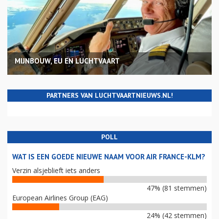
MIJNBOUW, EU EN LUCHTVAART
PARTNERS VAN LUCHTVAARTNIEUWS.NL!
POLL
WAT IS EEN GOEDE NIEUWE NAAM VOOR AIR FRANCE-KLM?
Verzin alsjeblieft iets anders
47% (81 stemmen)
European Airlines Group (EAG)
24% (42 stemmen)