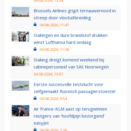
04-08-2026, 13:54
Brussels Airlines grijpt ternauwernood in:
streep door vlootuitbreiding
04-08-2026, 11:47
Stakingen en dure brandstof drukken
winst Lufthansa hard omlaag
04-08-2026, 11:38
Staking dreigt komend weekend bij
cabinepersoneel van SAS Noorwegen
04-08-2026, 10:57
Eerste succesvolle testvlucht voor
zelfgemaakt Russisch passagierstoestel
04-08-2026, 9:54
Air France-KLM aast op terugwinnen
reizigers van ‘hoofdpijn bezorgend’
easyJet
04-08-2026, 7:26