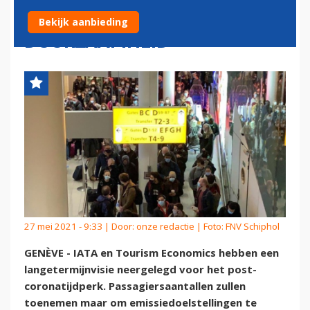
REGERINGEN TE LAKS QUA
Bekijk aanbieding
DUURZAAMHEID
27 mei 2021 - 9:33 | Door:
onze redactie
| Foto: FNV Schiphol
GENÈVE - IATA en Tourism Economics hebben een
langetermijnvisie neergelegd voor het post-
coronatijdperk. Passagiersaantallen zullen
toenemen maar om emissiedoelstellingen te