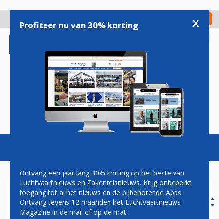
Overslaan
en
x
Digitaal Magazine
Registreer
Check in
naar
Profiteer nu van 30% korting
de
inhoud
gaan
Magazine
Podcasts
Vacatures
Toggl
naviga
Ontvang een jaar lang 30% korting op het beste van
Luchtvaartnieuws en Zakenreisnieuws. Krijg onbeperkt
toegang tot al het nieuws en de bijbehorende Apps.
LANGETERMIJNVOORSPELLING:
Ontvang tevens 12 maanden het Luchtvaartnieuws
LUCHTVAART GROEIT,
Magazine in de mail of op de mat.