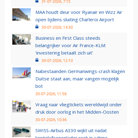
31-07-2026, 7:15
MAA houdt deur voor Ryanair en Wizz Air
open tijdens sluiting Charleroi Airport
30-07-2026, 14:30
Business en First Class steeds
belangrijker voor Air France-KLM:
‘investering betaalt zich uit’
30-07-2026, 12:10
Nabestaanden Germanwings-crash klagen
Duitse staat aan, maar vangen mogelijk
bot
30-07-2026, 11:58
Vraag naar vliegtickets wereldwijd onder
druk door oorlog in het Midden-Oosten
30-07-2026, 10:36
SWISS-Airbus A330 wijkt uit nadat
koptelefoonoplader rook in cabine