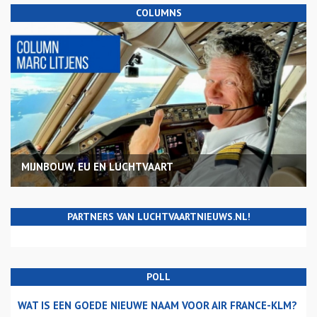
COLUMNS
MIJNBOUW, EU EN LUCHTVAART
PARTNERS VAN LUCHTVAARTNIEUWS.NL!
POLL
WAT IS EEN GOEDE NIEUWE NAAM VOOR AIR FRANCE-KLM?