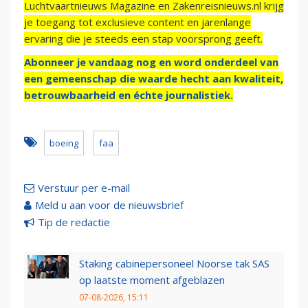
Luchtvaartnieuws Magazine en Zakenreisnieuws.nl krijg
je toegang tot exclusieve content en jarenlange
ervaring die je steeds een stap voorsprong geeft.
Abonneer je vandaag nog en word onderdeel van
een gemeenschap die waarde hecht aan kwaliteit,
betrouwbaarheid en échte journalistiek.
boeing
faa
Verstuur per e-mail
Meld u aan voor de nieuwsbrief
Tip de redactie
Staking cabinepersoneel Noorse tak SAS
op laatste moment afgeblazen
07-08-2026, 15:11