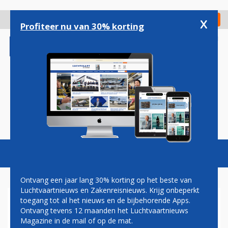
Overslaan
en
x
Digitaal Magazine
Registreer
Check in
naar
Profiteer nu van 30% korting
de
inhoud
gaan
Magazine
Podcasts
Vacatures
Toggl
naviga
Ontvang een jaar lang 30% korting op het beste van
Luchtvaartnieuws en Zakenreisnieuws. Krijg onbeperkt
toegang tot al het nieuws en de bijbehorende Apps.
LUCHTVAARTAUTORITEIT VS
Ontvang tevens 12 maanden het Luchtvaartnieuws
VINDT EIGEN TOEZICHT OP
Magazine in de mail of op de mat.