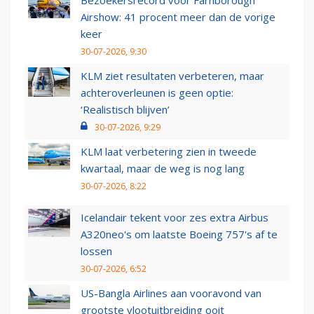
Bezoekersrecord voor Farnborough
Airshow: 41 procent meer dan de vorige
keer
30-07-2026, 9:30
KLM ziet resultaten verbeteren, maar
achteroverleunen is geen optie:
‘Realistisch blijven’
30-07-2026, 9:29
KLM laat verbetering zien in tweede
kwartaal, maar de weg is nog lang
30-07-2026, 8:22
Icelandair tekent voor zes extra Airbus
A320neo's om laatste Boeing 757's af te
lossen
30-07-2026, 6:52
US-Bangla Airlines aan vooravond van
grootste vlootuitbreiding ooit