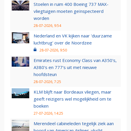
Stoelen in ruim 400 Boeing 737 MAX-
vliegtuigen moeten geïnspecteerd
worden
28-07-2026, 9:54
Nederland en VK kijken naar 'duurzame
luchtbrug' over de Noordzee
28-07-2026, 9:50
Emirates rust Economy Class van A350's,
A380's en 777's uit met nieuwe
hoofdsteun
28-07-2026, 7:25
KLM blijft naar Bordeaux vliegen, maar
geeft reizigers wel mogelijkheid om te
boeken
27-07-2026, 14:25
Merendeel cabineleden tegelijk ziek aan
boord van American Airlines-vlucht