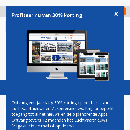
Overslaan
en
x
Digitaal Magazine
Registreer
Check in
naar
Profiteer nu van 30% korting
de
inhoud
gaan
Magazine
Podcasts
Vacatures
Toggl
naviga
Ontvang een jaar lang 30% korting op het beste van
Luchtvaartnieuws en Zakenreisnieuws. Krijg onbeperkt
toegang tot al het nieuws en de bijbehorende Apps.
'NEDERLANDSE REGERING
Ontvang tevens 12 maanden het Luchtvaartnieuws
MOET KNOPEN
Magazine in de mail of op de mat.