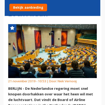
DOORHAKKEN OVER
Bekijk aanbieding
LUCHTVAART'
21 november 2019 - 10:53 | Door:
Niek Vernooij
BERLIJN - De Nederlandse regering moet snel
knopen doorhakken over waar het heen wil met
de luchtvaart. Dat vindt de Board of Airline