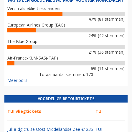
WAT IS EEN GOEDE NIEUWE NAAM VOOR AIR FRANCE-KLM?
Verzin alsjeblieft iets anders
47% (81 stemmen)
European Airlines Group (EAG)
24% (42 stemmen)
The Blue Group
21% (36 stemmen)
Air-France-KLM-SAS(-TAP)
6% (11 stemmen)
Totaal aantal stemmen: 170
Meer polls
VOORDELIGE RETOURTICKETS
TUI vliegtickets
TUI
Jul: 8-dg cruise Oost Middellandse Zee €1235
TUI