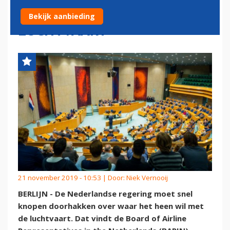
DOORHAKKEN OVER
Bekijk aanbieding
LUCHTVAART'
21 november 2019 - 10:53 | Door:
Niek Vernooij
BERLIJN - De Nederlandse regering moet snel
knopen doorhakken over waar het heen wil met
de luchtvaart. Dat vindt de Board of Airline