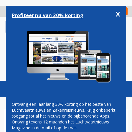
Overslaan
en
x
Digitaal Magazine
Registreer
Check in
naar
Profiteer nu van 30% korting
de
inhoud
gaan
Magazine
Podcasts
Vacatures
Toggl
naviga
Ontvang een jaar lang 30% korting op het beste van
Luchtvaartnieuws en Zakenreisnieuws. Krijg onbeperkt
toegang tot al het nieuws en de bijbehorende Apps.
'NEDERLANDSE REGERING
Ontvang tevens 12 maanden het Luchtvaartnieuws
MOET KNOPEN
Magazine in de mail of op de mat.