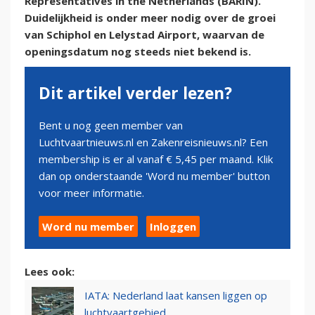
Representatives in the Netherlands (BARIN).
Duidelijkheid is onder meer nodig over de groei
van Schiphol en Lelystad Airport, waarvan de
openingsdatum nog steeds niet bekend is.
Dit artikel verder lezen?
Bent u nog geen member van
Luchtvaartnieuws.nl en Zakenreisnieuws.nl? Een
membership is er al vanaf € 5,45 per maand. Klik
dan op onderstaande 'Word nu member' button
voor meer informatie.
Word nu member
Inloggen
Lees ook:
IATA: Nederland laat kansen liggen op
luchtvaartgebied