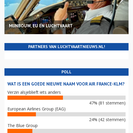
MIJNBOUW, EU EN LUCHTVAART
PARTNERS VAN LUCHTVAARTNIEUWS.NL!
POLL
WAT IS EEN GOEDE NIEUWE NAAM VOOR AIR FRANCE-KLM?
Verzin alsjeblieft iets anders
47% (81 stemmen)
European Airlines Group (EAG)
24% (42 stemmen)
The Blue Group