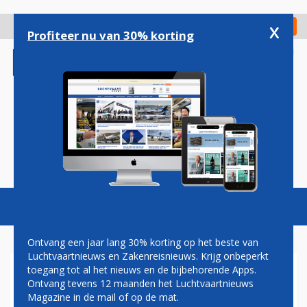
Overslaan
en
x
Digitaal Magazine
Registreer
Check in
naar
Profiteer nu van 30% korting
de
inhoud
gaan
Magazine
Podcasts
Vacatures
Toggl
naviga
Ontvang een jaar lang 30% korting op het beste van
Luchtvaartnieuws en Zakenreisnieuws. Krijg onbeperkt
toegang tot al het nieuws en de bijbehorende Apps.
PH-KBX VERTREKT
Ontvang tevens 12 maanden het Luchtvaartnieuws
DONDERDAG DEFINITIEF UIT
Magazine in de mail of op de mat.