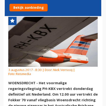
NEDERLAND
Bekijk aanbieding
3 augustus 2017 - 8:30 | Door:
Niek Vernooij
|
Foto: Reismedia
WOENSDRECHT - Het voormalige
regeringsvliegtuig PH-KBX vertrekt donderdag
definitief uit Nederland. Om 12.00 uur vertrekt de
Fokker 70 vanaf vliegbasis Woensdrecht richting
de nieuwe eigenaar in het Australische Brisbane.