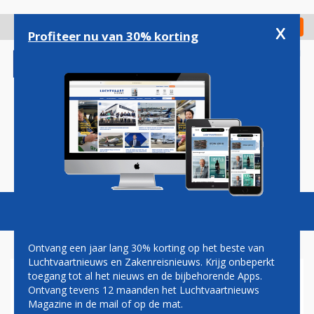
Overslaan
en
x
Digitaal Magazine
Registreer
Check in
naar
Profiteer nu van 30% korting
de
inhoud
gaan
Magazine
Podcasts
Vacatures
Toggl
naviga
Ontvang een jaar lang 30% korting op het beste van
Luchtvaartnieuws en Zakenreisnieuws. Krijg onbeperkt
toegang tot al het nieuws en de bijbehorende Apps.
TWEE LICHAMEN
Ontvang tevens 12 maanden het Luchtvaartnieuws
NEERGESTORTE BOEING 767
Magazine in de mail of op de mat.