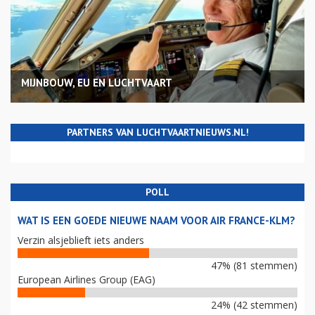
MIJNBOUW, EU EN LUCHTVAART
PARTNERS VAN LUCHTVAARTNIEUWS.NL!
POLL
WAT IS EEN GOEDE NIEUWE NAAM VOOR AIR FRANCE-KLM?
Verzin alsjeblieft iets anders
47% (81 stemmen)
European Airlines Group (EAG)
24% (42 stemmen)