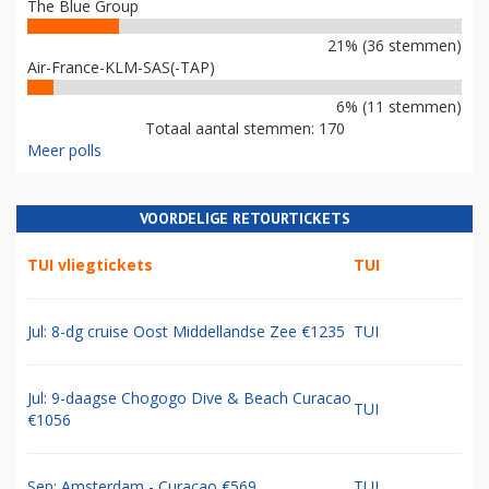
The Blue Group
21% (36 stemmen)
Air-France-KLM-SAS(-TAP)
6% (11 stemmen)
Totaal aantal stemmen: 170
Meer polls
VOORDELIGE RETOURTICKETS
TUI vliegtickets
TUI
Jul: 8-dg cruise Oost Middellandse Zee €1235
TUI
Jul: 9-daagse Chogogo Dive & Beach Curacao
TUI
€1056
Sep: Amsterdam - Curacao €569
TUI